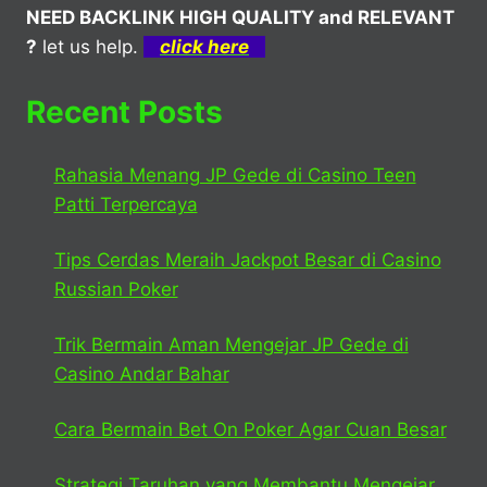
NEED BACKLINK HIGH QUALITY and RELEVANT
?
let us help.
click here
Recent Posts
Rahasia Menang JP Gede di Casino Teen
Patti Terpercaya
Tips Cerdas Meraih Jackpot Besar di Casino
Russian Poker
Trik Bermain Aman Mengejar JP Gede di
Casino Andar Bahar
Cara Bermain Bet On Poker Agar Cuan Besar
Strategi Taruhan yang Membantu Mengejar