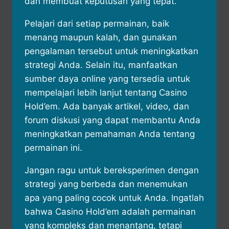
dan membuat keputusan yang tepat.
Pelajari dari setiap permainan, baik
menang maupun kalah, dan gunakan
pengalaman tersebut untuk meningkatkan
strategi Anda. Selain itu, manfaatkan
sumber daya online yang tersedia untuk
mempelajari lebih lanjut tentang Casino
Hold’em. Ada banyak artikel, video, dan
forum diskusi yang dapat membantu Anda
meningkatkan pemahaman Anda tentang
permainan ini.
Jangan ragu untuk bereksperimen dengan
strategi yang berbeda dan menemukan
apa yang paling cocok untuk Anda. Ingatlah
bahwa Casino Hold’em adalah permainan
yang kompleks dan menantang, tetapi