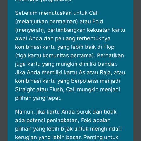
Sebelum memutuskan untuk Call
(melanjutkan permainan) atau Fold
(menyerah), pertimbangkan kekuatan kartu
awal Anda dan peluang terbentuknya
kombinasi kartu yang lebih baik di Flop
(tiga kartu komunitas pertama). Perhatikan
juga kartu yang mungkin dimiliki bandar.
Jika Anda memiliki kartu As atau Raja, atau
kombinasi kartu yang berpotensi menjadi
Straight atau Flush, Call mungkin menjadi
pilihan yang tepat.
Namun, jika kartu Anda buruk dan tidak
ada potensi peningkatan, Fold adalah
pilihan yang lebih bijak untuk menghindari
kerugian yang lebih besar. Penting untuk