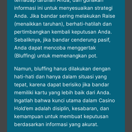
terhadap taruhan Anda, dan gunakan
informasi ini untuk menyesuaikan strategi
Anda. Jika bandar sering melakukan Raise
(menaikkan taruhan), berhati-hatilah dan
pertimbangkan kembali keputusan Anda.
Sebaliknya, jika bandar cenderung pasif,
Anda dapat mencoba menggertak
(Bluffing) untuk memenangkan pot.
Namun, bluffing harus dilakukan dengan
hati-hati dan hanya dalam situasi yang
tepat, karena dapat berisiko jika bandar
memiliki kartu yang lebih baik dari Anda.
Ingatlah bahwa kunci utama dalam Casino
Hold’em adalah disiplin, kesabaran, dan
kemampuan untuk membuat keputusan
berdasarkan informasi yang akurat.