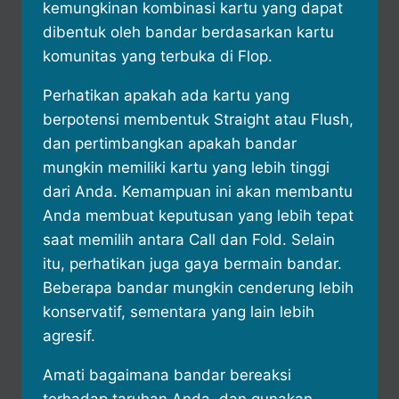
kemungkinan kombinasi kartu yang dapat
dibentuk oleh bandar berdasarkan kartu
komunitas yang terbuka di Flop.
Perhatikan apakah ada kartu yang
berpotensi membentuk Straight atau Flush,
dan pertimbangkan apakah bandar
mungkin memiliki kartu yang lebih tinggi
dari Anda. Kemampuan ini akan membantu
Anda membuat keputusan yang lebih tepat
saat memilih antara Call dan Fold. Selain
itu, perhatikan juga gaya bermain bandar.
Beberapa bandar mungkin cenderung lebih
konservatif, sementara yang lain lebih
agresif.
Amati bagaimana bandar bereaksi