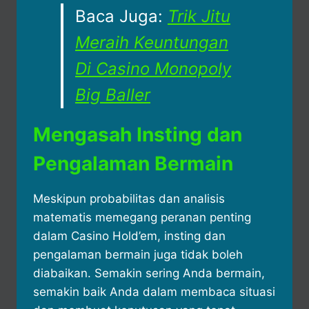
Baca Juga:
Trik Jitu
Meraih Keuntungan
Di Casino Monopoly
Big Baller
Mengasah Insting dan
Pengalaman Bermain
Meskipun probabilitas dan analisis
matematis memegang peranan penting
dalam Casino Hold’em, insting dan
pengalaman bermain juga tidak boleh
diabaikan. Semakin sering Anda bermain,
semakin baik Anda dalam membaca situasi