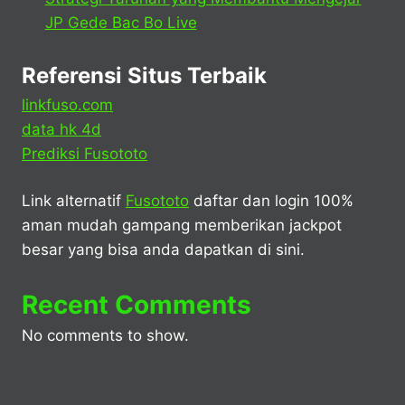
JP Gede Bac Bo Live
Referensi Situs Terbaik
linkfuso.com
data hk 4d
Prediksi Fusototo
Link alternatif
Fusototo
daftar dan login 100%
aman mudah gampang memberikan jackpot
besar yang bisa anda dapatkan di sini.
Recent Comments
No comments to show.