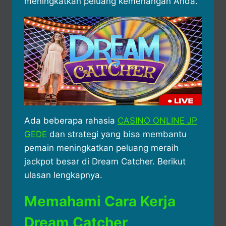
meningkatkan peluang kemenangan Anda.
Ada beberapa rahasia
CASINO ONLINE JP
GEDE
dan strategi yang bisa membantu
pemain meningkatkan peluang meraih
jackpot besar di Dream Catcher. Berikut
ulasan lengkapnya.
Memahami Cara Kerja
Dream Catcher