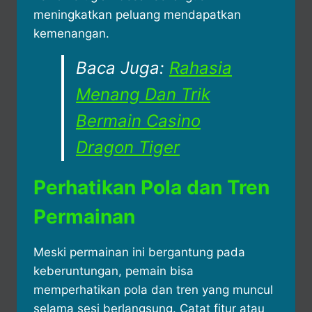
meningkatkan peluang mendapatkan
kemenangan.
Baca Juga:
Rahasia
Menang Dan Trik
Bermain Casino
Dragon Tiger
Perhatikan Pola dan Tren
Permainan
Meski permainan ini bergantung pada
keberuntungan, pemain bisa
memperhatikan pola dan tren yang muncul
selama sesi berlangsung. Catat fitur atau