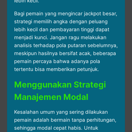
lebih kecil.
Bagi pemain yang mengincar jackpot besar,
strategi memilih angka dengan peluang
lebih kecil dan pembayaran tinggi dapat
menjadi kunci. Jangan ragu melakukan
analisis terhadap pola putaran sebelumnya,
meskipun hasilnya bersifat acak, beberapa
pemain percaya bahwa adanya pola
tertentu bisa memberikan petunjuk.
Menggunakan Strategi
Manajemen Modal
Kesalahan umum yang sering dilakukan
pemain adalah bermain tanpa perhitungan,
sehingga modal cepat habis. Untuk