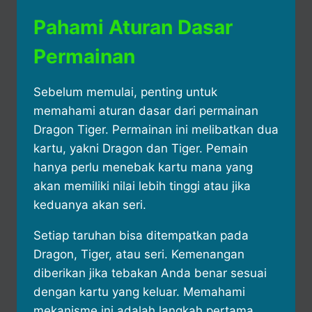
Pahami Aturan Dasar
Permainan
Sebelum memulai, penting untuk
memahami aturan dasar dari permainan
Dragon Tiger. Permainan ini melibatkan dua
kartu, yakni Dragon dan Tiger. Pemain
hanya perlu menebak kartu mana yang
akan memiliki nilai lebih tinggi atau jika
keduanya akan seri.
Setiap taruhan bisa ditempatkan pada
Dragon, Tiger, atau seri. Kemenangan
diberikan jika tebakan Anda benar sesuai
dengan kartu yang keluar. Memahami
mekanisme ini adalah langkah pertama