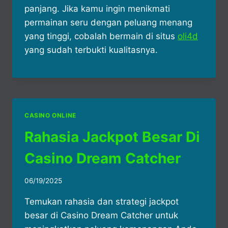
panjang. Jika kamu ingin menikmati
permainan seru dengan peluang menang
yang tinggi, cobalah bermain di situs
oli4d
yang sudah terbukti kualitasnya.
CASINO ONLINE
Rahasia Jackpot Besar Di
Casino Dream Catcher
06/19/2025
Temukan rahasia dan strategi jackpot
besar di Casino Dream Catcher untuk