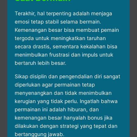
Terakhir, hal terpenting adalah menjaga
emosi tetap stabil selama bermain.
Kemenangan besar bisa membuat pemain
tergoda untuk meningkatkan taruhan
secara drastis, sementara kekalahan bisa
menimbulkan frustrasi dan impuls untuk
bertaruh lebih besar.
Sikap disiplin dan pengendalian diri sangat
diperlukan agar permainan tetap
menyenangkan dan tidak menimbulkan
kerugian yang tidak perlu. Ingatlah bahwa
permainan ini adalah hiburan, dan
kemenangan besar hanyalah bonus jika
dilakukan dengan strategi yang tepat dan
bertanggung jawab.