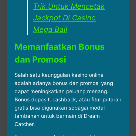
Trik Untuk Mencetak
Jackpot Di Casino
Mega Ball
Memanfaatkan Bonus
dan Promosi
Salah satu keunggulan kasino online
adalah adanya bonus dan promosi yang
dapat meningkatkan peluang menang.
Bonus deposit, cashback, atau fitur putaran
gratis bisa digunakan sebagai modal
tambahan untuk bermain di Dream
Catcher.