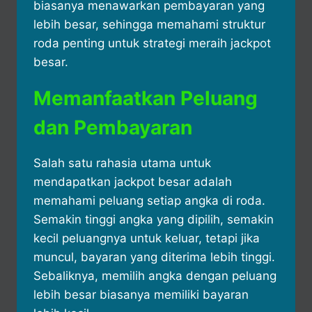
biasanya menawarkan pembayaran yang
lebih besar, sehingga memahami struktur
roda penting untuk strategi meraih jackpot
besar.
Memanfaatkan Peluang
dan Pembayaran
Salah satu rahasia utama untuk
mendapatkan jackpot besar adalah
memahami peluang setiap angka di roda.
Semakin tinggi angka yang dipilih, semakin
kecil peluangnya untuk keluar, tetapi jika
muncul, bayaran yang diterima lebih tinggi.
Sebaliknya, memilih angka dengan peluang
lebih besar biasanya memiliki bayaran