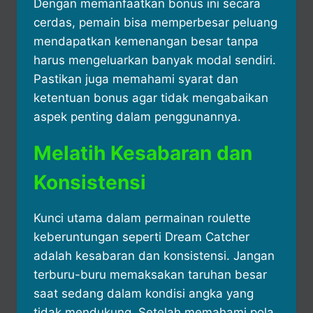
Dengan memanfaatkan bonus ini secara
cerdas, pemain bisa memperbesar peluang
mendapatkan kemenangan besar tanpa
harus mengeluarkan banyak modal sendiri.
Pastikan juga memahami syarat dan
ketentuan bonus agar tidak mengabaikan
aspek penting dalam penggunannya.
Melatih Kesabaran dan
Konsistensi
Kunci utama dalam permainan roulette
keberuntungan seperti Dream Catcher
adalah kesabaran dan konsistensi. Jangan
terburu-buru memaksakan taruhan besar
saat sedang dalam kondisi angka yang
tidak mendukung. Setelah memahami pola