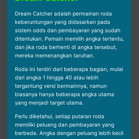
Dream Catcher adalah permainan roda
keberuntungan yang didasarkan pada
sistem odds dan pembayaran yang sudah
ditentukan. Pemain memilih angka tertentu,
dan jika roda berhenti di angka tersebut,
mereka memenangkan taruhan.
Roda ini terdiri dari beberapa bagian, mulai
dari angka 1 hingga 40 atau lebih
tergantung versi bermainnya, namun
biasanya hanya beberapa angka utama
yang menjadi target utama.
Perlu diketahui, setiap putaran roda
memiliki peluang dan pembayaran yang
berbeda. Angka dengan peluang lebih kecil