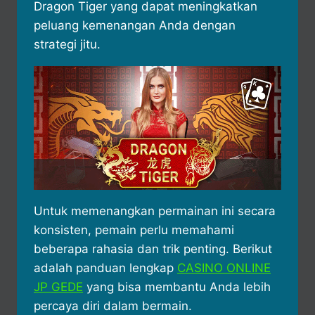
Dragon Tiger yang dapat meningkatkan
peluang kemenangan Anda dengan
strategi jitu.
Untuk memenangkan permainan ini secara
konsisten, pemain perlu memahami
beberapa rahasia dan trik penting. Berikut
adalah panduan lengkap
CASINO ONLINE
JP GEDE
yang bisa membantu Anda lebih
percaya diri dalam bermain.