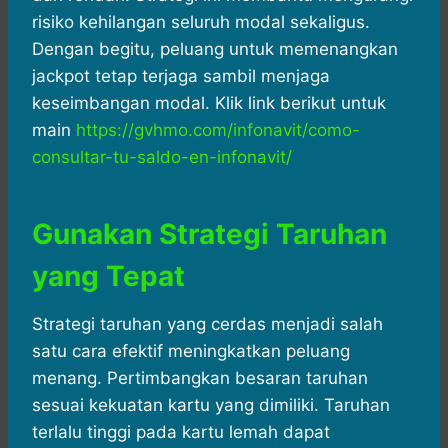
risiko kehilangan seluruh modal sekaligus.
Dengan begitu, peluang untuk memenangkan
jackpot tetap terjaga sambil menjaga
keseimbangan modal. Klik link berikut untuk
main
https://gvhmo.com/infonavit/como-
consultar-tu-saldo-en-infonavit/
Gunakan Strategi Taruhan
yang Tepat
Strategi taruhan yang cerdas menjadi salah
satu cara efektif meningkatkan peluang
menang. Pertimbangkan besaran taruhan
sesuai kekuatan kartu yang dimiliki. Taruhan
terlalu tinggi pada kartu lemah dapat