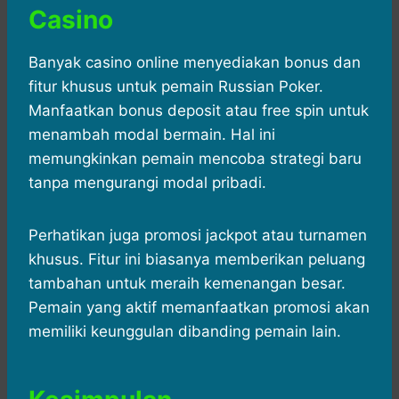
Casino
Banyak casino online menyediakan bonus dan
fitur khusus untuk pemain Russian Poker.
Manfaatkan bonus deposit atau free spin untuk
menambah modal bermain. Hal ini
memungkinkan pemain mencoba strategi baru
tanpa mengurangi modal pribadi.
Perhatikan juga promosi jackpot atau turnamen
khusus. Fitur ini biasanya memberikan peluang
tambahan untuk meraih kemenangan besar.
Pemain yang aktif memanfaatkan promosi akan
memiliki keunggulan dibanding pemain lain.