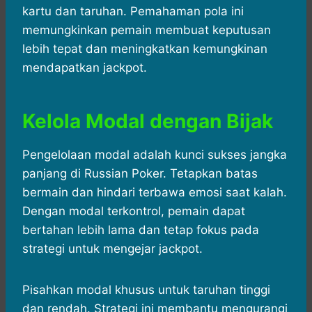
kartu dan taruhan. Pemahaman pola ini
memungkinkan pemain membuat keputusan
lebih tepat dan meningkatkan kemungkinan
mendapatkan jackpot.
Kelola Modal dengan Bijak
Pengelolaan modal adalah kunci sukses jangka
panjang di Russian Poker. Tetapkan batas
bermain dan hindari terbawa emosi saat kalah.
Dengan modal terkontrol, pemain dapat
bertahan lebih lama dan tetap fokus pada
strategi untuk mengejar jackpot.
Pisahkan modal khusus untuk taruhan tinggi
dan rendah. Strategi ini membantu mengurangi