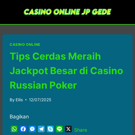
Skip
to
content
CASINO ONLINE
Tips Cerdas Meraih
Jackpot Besar di Casino
Russian Poker
By
Ellis
12/07/2025
Bagikan
W
F
M
T
S
L
X
Share