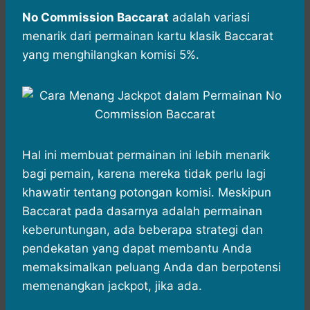
h
a
e
e
k
i
a
c
s
l
y
n
No Commission Baccarat
adalah variasi
t
e
s
e
p
e
menarik dari permainan kartu klasik Baccarat
s
b
e
g
e
yang menghilangkan komisi 5%.
A
o
n
r
p
o
g
a
p
k
e
m
r
Hal ini membuat permainan ini lebih menarik
bagi pemain, karena mereka tidak perlu lagi
khawatir tentang potongan komisi. Meskipun
Baccarat pada dasarnya adalah permainan
keberuntungan, ada beberapa strategi dan
pendekatan yang dapat membantu Anda
memaksimalkan peluang Anda dan berpotensi
memenangkan jackpot, jika ada.