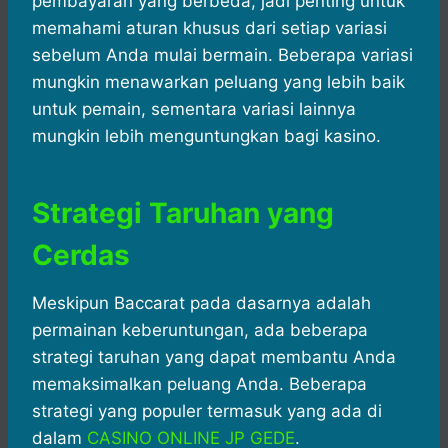
pembayaran yang berbeda, jadi penting untuk
memahami aturan khusus dari setiap variasi
sebelum Anda mulai bermain. Beberapa variasi
mungkin menawarkan peluang yang lebih baik
untuk pemain, sementara variasi lainnya
mungkin lebih menguntungkan bagi kasino.
Strategi Taruhan yang
Cerdas
Meskipun Baccarat pada dasarnya adalah
permainan keberuntungan, ada beberapa
strategi taruhan yang dapat membantu Anda
memaksimalkan peluang Anda. Beberapa
strategi yang populer termasuk yang ada di
dalam
CASINO ONLINE JP GEDE
.