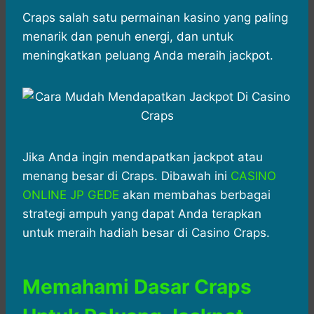
h
a
e
e
k
i
a
c
s
l
y
n
Craps salah satu permainan kasino yang paling
t
e
s
e
p
e
menarik dan penuh energi, dan untuk
s
b
e
g
e
meningkatkan peluang Anda meraih jackpot.
A
o
n
r
p
o
g
a
p
k
e
m
r
Jika Anda ingin mendapatkan jackpot atau
menang besar di Craps. Dibawah ini
CASINO
ONLINE JP GEDE
akan membahas berbagai
strategi ampuh yang dapat Anda terapkan
untuk meraih hadiah besar di Casino Craps.
Memahami Dasar Craps