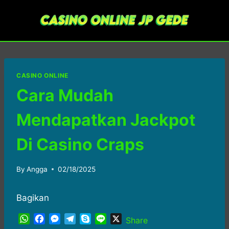
Skip
to
content
CASINO ONLINE
Cara Mudah
Mendapatkan Jackpot
Di Casino Craps
By
Angga
02/18/2025
Bagikan
W
F
M
T
S
L
X
Share