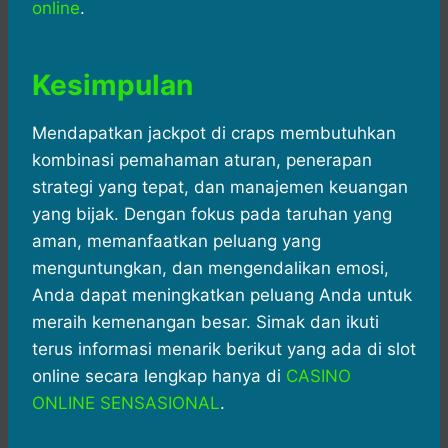
online
.
Kesimpulan
​Mendapatkan jackpot di craps membutuhkan
kombinasi pemahaman aturan, penerapan
strategi yang tepat, dan manajemen keuangan
yang bijak.​ Dengan fokus pada taruhan yang
aman, memanfaatkan peluang yang
menguntungkan, dan mengendalikan emosi,
Anda dapat meningkatkan peluang Anda untuk
meraih kemenangan besar. Simak dan ikuti
terus informasi menarik berikut yang ada di slot
online secara lengkap hanya di
CASINO
ONLINE SENSASIONAL
.