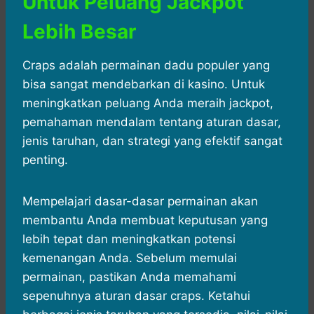
Untuk Peluang Jackpot
Lebih Besar
Craps adalah permainan dadu populer yang
bisa sangat mendebarkan di kasino. Untuk
meningkatkan peluang Anda meraih jackpot,
pemahaman mendalam tentang aturan dasar,
jenis taruhan, dan strategi yang efektif sangat
penting.
Mempelajari dasar-dasar permainan akan
membantu Anda membuat keputusan yang
lebih tepat dan meningkatkan potensi
kemenangan Anda. Sebelum memulai
permainan, pastikan Anda memahami
sepenuhnya aturan dasar craps. Ketahui