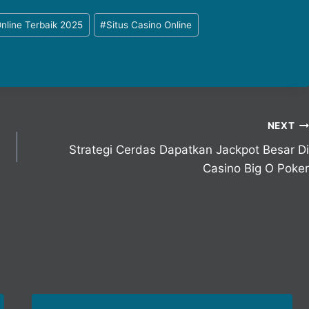
nline Terbaik 2025
#
Situs Casino Online
NEXT
Strategi Cerdas Dapatkan Jackpot Besar Di
Casino Big O Poker