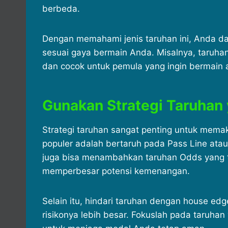
berbeda.
Dengan memahami jenis taruhan ini, Anda dap
sesuai gaya bermain Anda. Misalnya, taruhan
dan cocok untuk pemula yang ingin bermain
Gunakan Strategi Taruhan 
Strategi taruhan sangat penting untuk memak
populer adalah bertaruh pada Pass Line ata
juga bisa menambahkan taruhan Odds yang ti
memperbesar potensi kemenangan.
Selain itu, hindari taruhan dengan house ed
risikonya lebih besar. Fokuslah pada taruh