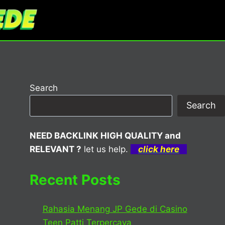
Search
Search
NEED BACKLINK HIGH QUALITY and
RELEVANT ?
let us help.
click here
Recent Posts
Rahasia Menang JP Gede di Casino
Teen Patti Terpercaya