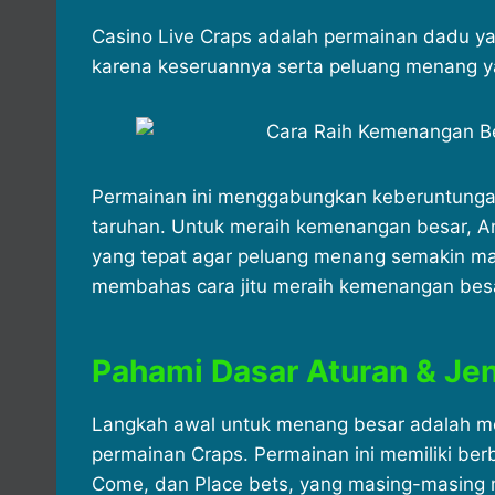
h
a
e
e
k
i
a
c
s
l
y
n
Casino Live Craps adalah permainan dadu yan
t
e
s
e
p
e
karena keseruannya serta peluang menang y
s
b
e
g
e
A
o
n
r
p
o
g
a
p
k
e
m
r
Permainan ini menggabungkan keberuntunga
taruhan. Untuk meraih kemenangan besar, A
yang tepat agar peluang menang semakin ma
membahas cara jitu meraih kemenangan besar
Pahami Dasar Aturan & Je
Langkah awal untuk menang besar adalah mem
permainan Craps. Permainan ini memiliki berb
Come, dan Place bets, yang masing-masing