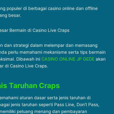
g populer di berbagai casino online dan offline
ang besar.
n dan strategi dalam melempar dan memasang
nda perlu memahami mekanisme serta tips bermain
ksimal. Dibawah ini
CASINO ONLINE JP GEDE
akan
 di Casino Live Craps.
nis Taruhan Craps
ahami aturan dasar serta jenis taruhan di
agai jenis taruhan seperti Pass Line, Don’t Pass,
 memiliki peluang menang dan pembayaran