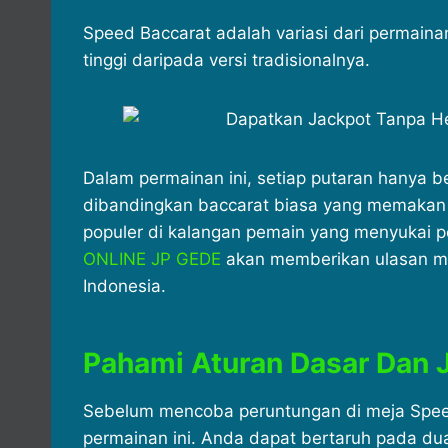
h
a
e
e
k
i
a
c
s
l
y
n
Speed Baccarat adalah variasi dari permain
t
e
s
e
p
e
tinggi daripada versi tradisionalnya.
s
b
e
g
e
A
o
n
r
p
o
g
a
p
k
e
m
r
Dalam permainan ini, setiap putaran hanya be
dibandingkan baccarat biasa yang memakan 
populer di kalangan pemain yang menyukai p
ONLINE JP GEDE
akan memberikan ulasan men
Indonesia.
Pahami Aturan Dasar Dan 
Sebelum mencoba peruntungan di meja Spee
permainan ini. Anda dapat bertaruh pada dua