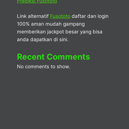
Prediksi Fusototo
Link alternatif
Fusototo
daftar dan login
100% aman mudah gampang
memberikan jackpot besar yang bisa
anda dapatkan di sini.
Recent Comments
No comments to show.