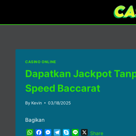
Skip
to
content
CASINO ONLINE
Dapatkan Jackpot Tanpa
Speed Baccarat
By
Kevin
03/18/2025
Bagikan
W
F
M
T
S
L
X
Share