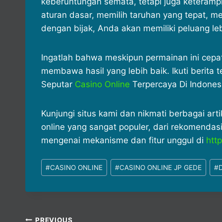
keberuntungan semata, tetapi juga keteramp
aturan dasar, memilih taruhan yang tepat, m
dengan bijak, Anda akan memiliki peluang l
Ingatlah bahwa meskipun permainan ini cepa
membawa hasil yang lebih baik. Ikuti berita 
Seputar
Casino Online
Terpercaya Di Indones
Kunjungi situs kami dan nikmati berbagai ar
online yang sangat populer, dari rekomend
mengenai mekanisme dan fitur unggul di
http
Post
#
CASINO ONLINE
#
CASINO ONLINE JP GEDE
#
Tags:
PREVIOUS