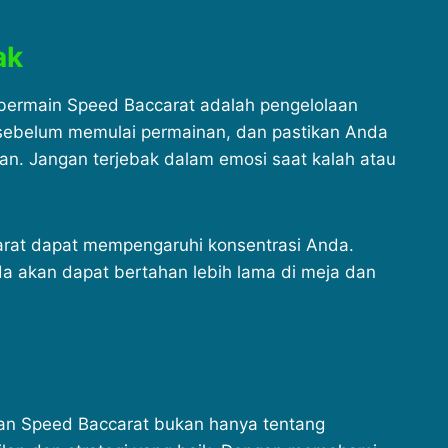
ak
m bermain Speed Baccarat adalah pengelolaan
n sebelum memulai permainan, dan pastikan Anda
an. Jangan terjebak dalam emosi saat kalah atau
arat dapat mempengaruhi konsentrasi Anda.
da akan dapat bertahan lebih lama di meja dan
nan Speed Baccarat bukan hanya tentang