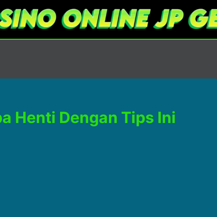
 Henti Dengan Tips Ini