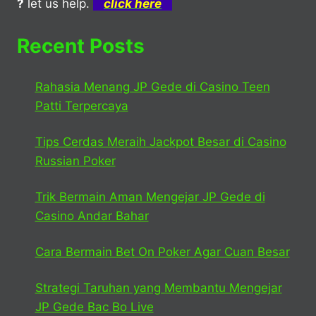
?
let us help.
click here
Recent Posts
Rahasia Menang JP Gede di Casino Teen
Patti Terpercaya
Tips Cerdas Meraih Jackpot Besar di Casino
Russian Poker
Trik Bermain Aman Mengejar JP Gede di
Casino Andar Bahar
Cara Bermain Bet On Poker Agar Cuan Besar
Strategi Taruhan yang Membantu Mengejar
JP Gede Bac Bo Live