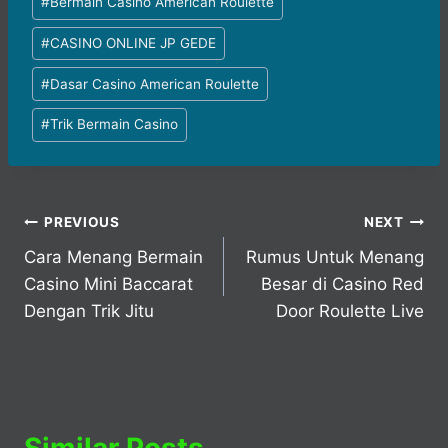
#
Bermain Casino American Roulette
#
CASINO ONLINE JP GEDE
#
Dasar Casino American Roulette
#
Trik Bermain Casino
Post
PREVIOUS
NEXT
Cara Menang Bermain
Rumus Untuk Menang
navigation
Casino Mini Baccarat
Besar di Casino Red
Dengan Trik Jitu
Door Roulette Live
Similar Posts