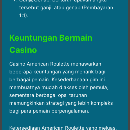
tersebut ganjil atau genap (Pembayaran
1:1).
Keuntungan Bermain
Casino
Casino American Roulette menawarkan
beberapa keuntungan yang menarik bagi
berbagai pemain. Kesederhanaan gim ini
membuatnya mudah diakses oleh pemula,
sementara berbagai opsi taruhan
memungkinkan strategi yang lebih kompleks
bagi para pemain berpengalaman.
Ketersediaan American Roulette yang meluas,