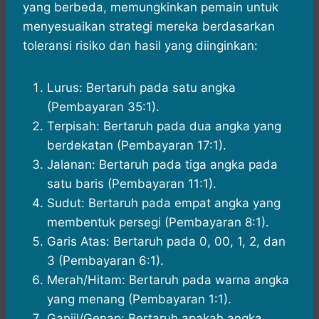
yang berbeda, memungkinkan pemain untuk
menyesuaikan strategi mereka berdasarkan
toleransi risiko dan hasil yang diinginkan:
Lurus: Bertaruh pada satu angka
(Pembayaran 35:1).
Terpisah: Bertaruh pada dua angka yang
berdekatan (Pembayaran 17:1).
Jalanan: Bertaruh pada tiga angka pada
satu baris (Pembayaran 11:1).
Sudut: Bertaruh pada empat angka yang
membentuk persegi (Pembayaran 8:1).
Garis Atas: Bertaruh pada 0, 00, 1, 2, dan
3 (Pembayaran 6:1).
Merah/Hitam: Bertaruh pada warna angka
yang menang (Pembayaran 1:1).
Ganjil/Genap: Bertaruh apakah angka