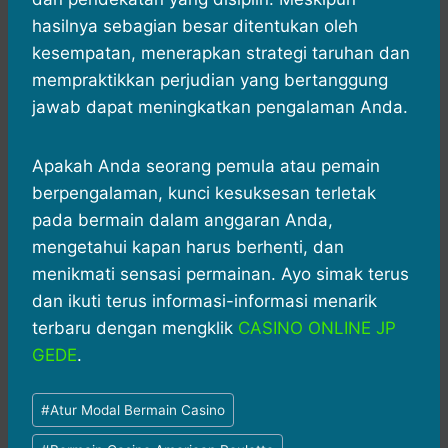
hasilnya sebagian besar ditentukan oleh
kesempatan, menerapkan strategi taruhan dan
mempraktikkan perjudian yang bertanggung
jawab dapat meningkatkan pengalaman Anda.
Apakah Anda seorang pemula atau pemain
berpengalaman, kunci kesuksesan terletak
pada bermain dalam anggaran Anda,
mengetahui kapan harus berhenti, dan
menikmati sensasi permainan. Ayo simak terus
dan ikuti terus informasi-informasi menarik
terbaru dengan mengklik
CASINO ONLINE JP
GEDE
.
Post
#
Atur Modal Bermain Casino
Tags: