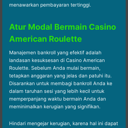
menawarkan pembayaran tertinggi.
Atur Modal Bermain Casino
American Roulette
Manajemen bankroll yang efektif adalah
landasan kesuksesan di Casino American
Roulette. Sebelum Anda mulai bermain,
tetapkan anggaran yang jelas dan patuhi itu.
Disarankan untuk membagi bankroll Anda ke
dalam taruhan sesi yang lebih kecil untuk
memperpanjang waktu bermain Anda dan
meminimalkan kerugian yang signifikan.
Hindari mengejar kerugian, karena hal ini dapat