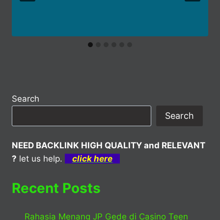
Search
Search
NEED BACKLINK HIGH QUALITY and RELEVANT
?
let us help.
click here
Recent Posts
Rahasia Menang JP Gede di Casino Teen