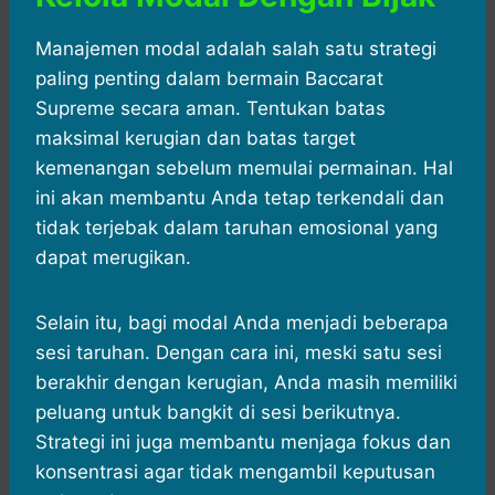
Manajemen modal adalah salah satu strategi
paling penting dalam bermain Baccarat
Supreme secara aman. Tentukan batas
maksimal kerugian dan batas target
kemenangan sebelum memulai permainan. Hal
ini akan membantu Anda tetap terkendali dan
tidak terjebak dalam taruhan emosional yang
dapat merugikan.
Selain itu, bagi modal Anda menjadi beberapa
sesi taruhan. Dengan cara ini, meski satu sesi
berakhir dengan kerugian, Anda masih memiliki
peluang untuk bangkit di sesi berikutnya.
Strategi ini juga membantu menjaga fokus dan
konsentrasi agar tidak mengambil keputusan