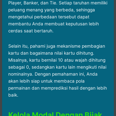
Player, Banker, dan Tie. Setiap taruhan memiliki
peluang menang yang berbeda, sehingga
mengetahui perbedaan tersebut dapat
membantu Anda membuat keputusan lebih
cerdas saat bertaruh.
Selain itu, pahami juga mekanisme pembagian
kartu dan bagaimana nilai kartu dihitung.
Misalnya, kartu bernilai 10 atau wajah dihitung
sebagai 0, sedangkan kartu lain mengikuti nilai
nominalnya. Dengan pemahaman ini, Anda
akan lebih siap untuk membaca pola
permainan dan memprediksi hasil dengan lebih
baik.
Kelola Modal Dengan Bijak