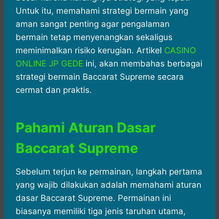
Untuk itu, memahami strategi bermain yang
aman sangat penting agar pengalaman
bermain tetap menyenangkan sekaligus
meminimalkan risiko kerugian. Artikel
CASINO
ONLINE JP GEDE
ini, akan membahas berbagai
strategi bermain Baccarat Supreme secara
cermat dan praktis.
Pahami Aturan Dasar
Baccarat Supreme
Sebelum terjun ke permainan, langkah pertama
yang wajib dilakukan adalah memahami aturan
dasar Baccarat Supreme. Permainan ini
biasanya memiliki tiga jenis taruhan utama,