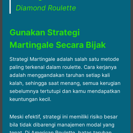
Diamond Roulette
Gunakan Strategi
Martingale Secara Bijak
Strategi Martingale adalah salah satu metode
paling terkenal dalam roulette. Cara kerjanya
adalah menggandakan taruhan setiap kali
kalah, sehingga saat menang, semua kerugian
sebelumnya tertutupi dan kamu mendapatkan
keuntungan kecil.
Meski efektif, strategi ini memiliki risiko besar
bila tidak dibarengi manajemen modal yang
tepat. Di American Roulette, batas taruhan