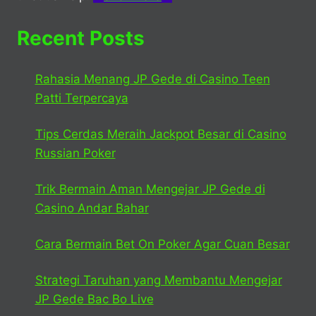
Recent Posts
Rahasia Menang JP Gede di Casino Teen
Patti Terpercaya
Tips Cerdas Meraih Jackpot Besar di Casino
Russian Poker
Trik Bermain Aman Mengejar JP Gede di
Casino Andar Bahar
Cara Bermain Bet On Poker Agar Cuan Besar
Strategi Taruhan yang Membantu Mengejar
JP Gede Bac Bo Live