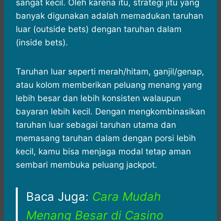
sangat kecil. Oleh karena itu, strategi jitu yang
banyak digunakan adalah memadukan taruhan
luar (outside bets) dengan taruhan dalam
(inside bets).
Taruhan luar seperti merah/hitam, ganjil/genap,
atau kolom memberikan peluang menang yang
lebih besar dan lebih konsisten walaupun
bayaran lebih kecil. Dengan mengkombinasikan
taruhan luar sebagai taruhan utama dan
memasang taruhan dalam dengan porsi lebih
kecil, kamu bisa menjaga modal tetap aman
sembari membuka peluang jackpot.
Baca Juga:
Cara Mudah
Menang Besar di Casino