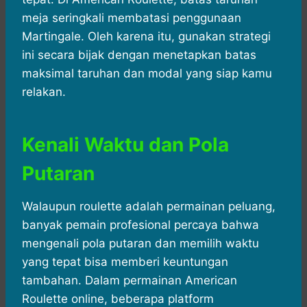
meja seringkali membatasi penggunaan
Martingale. Oleh karena itu, gunakan strategi
ini secara bijak dengan menetapkan batas
maksimal taruhan dan modal yang siap kamu
relakan.
Kenali Waktu dan Pola
Putaran
Walaupun roulette adalah permainan peluang,
banyak pemain profesional percaya bahwa
mengenali pola putaran dan memilih waktu
yang tepat bisa memberi keuntungan
tambahan. Dalam permainan American
Roulette online, beberapa platform