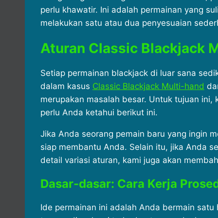
perlu khawatir. Ini adalah permainan yang s
melakukan satu atau dua penyesuaian seder
Aturan Classic Blackjack 
Setiap permainan blackjack di luar sana sed
dalam kasus
Classic Blackjack Multi-hand
dar
merupakan masalah besar. Untuk tujuan ini
perlu Anda ketahui berikut ini.
Jika Anda seorang pemain baru yang ingin m
siap membantu Anda. Selain itu, jika Anda s
detail variasi aturan, kami juga akan memba
Dasar-dasar: Cara Kerja Pros
Ide permainan ini adalah Anda bermain satu