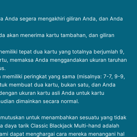
inya Anda segera mengakhiri giliran Anda, dan Anda
da akan menerima kartu tambahan, dan giliran
miliki tepat dua kartu yang totalnya berjumlah 9,
kartu, memaksa Anda menggandakan ukuran taruhan
us.
 memiliki peringkat yang sama (misalnya: 7-7, 9-9,
ntuk membuat dua kartu, bukan satu, dan Anda
engan ukuran kartu asli Anda untuk kartu
udian dimainkan secara normal.
 memutuskan untuk menambahkan sesuatu yang tidak
a daya tarik Classic Blackjack Multi-hand adalah
ami dapat menghargai cara mereka menangani hal