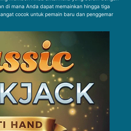
kan di mana Anda dapat memainkan hingga tiga
sangat cocok untuk pemain baru dan penggemar