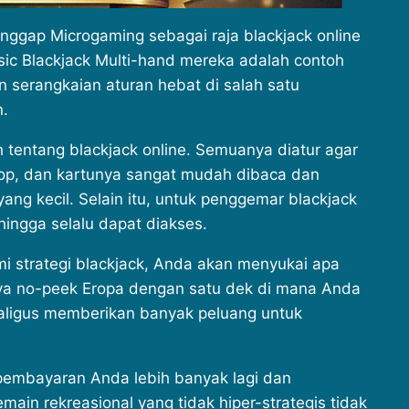
anggap Microgaming sebagai raja blackjack online
sic Blackjack Multi-hand mereka adalah contoh
n serangkaian aturan hebat di salah satu
n.
 tentang blackjack online. Semuanya diatur agar
ktop, dan kartunya sangat mudah dibaca dan
yang kecil. Selain itu, untuk penggemar blackjack
hingga selalu dapat diakses.
i strategi blackjack, Anda akan menyukai apa
aya no-peek Eropa dengan satu dek di mana Anda
aligus memberikan banyak peluang untuk
pembayaran Anda lebih banyak lagi dan
in rekreasional yang tidak hiper-strategis tidak