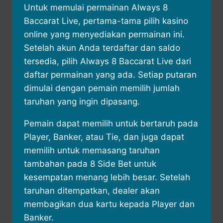
Untuk memulai permainan Always 8
Baccarat Live, pertama-tama pilih kasino
online yang menyediakan permainan ini.
Setelah akun Anda terdaftar dan saldo
tersedia, pilih Always 8 Baccarat Live dari
daftar permainan yang ada. Setiap putaran
dimulai dengan pemain memilih jumlah
taruhan yang ingin dipasang.
Pemain dapat memilih untuk bertaruh pada
Player, Banker, atau Tie, dan juga dapat
memilih untuk memasang taruhan
tambahan pada 8 Side Bet untuk
kesempatan menang lebih besar. Setelah
taruhan ditempatkan, dealer akan
membagikan dua kartu kepada Player dan
Banker.