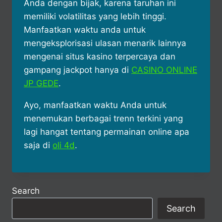
Anda dengan bijak, karena taruhan ini
memiliki volatilitas yang lebih tinggi.
Manfaatkan waktu anda untuk
mengeksplorisasi ulasan menarik lainnya
mengenai situs kasino terpercaya dan
gampang jackpot hanya di
CASINO ONLINE
JP GEDE
.
Ayo, manfaatkan waktu Anda untuk
menemukan berbagai trenn terkini yang
lagi hangat tentang permainan online apa
saja di
oli 4d
.
Search
Search