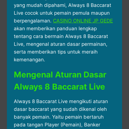
yang mudah dipahami, Always 8 Baccarat
Live cocok untuk pemain pemula maupun
berpengalaman.
CASINO ONLINE JP GEDE
akan memberikan panduan lengkap
tentang cara bermain Always 8 Baccarat
Live, mengenal aturan dasar permainan,
serta memberikan tips untuk meraih
kemenangan.
Mengenal Aturan Dasar
Always 8 Baccarat Live
Always 8 Baccarat Live mengikuti aturan
dasar baccarat yang sudah dikenal oleh
banyak pemain. Yaitu pemain bertaruh
pada tangan Player (Pemain), Banker