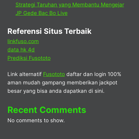
Strategi Taruhan yang Membantu Mengejar
JP Gede Bac Bo Live
Referensi Situs Terbaik
linkfuso.com
data hk 4d
Prediksi Fusototo
Link alternatif
Fusototo
daftar dan login 100%
aman mudah gampang memberikan jackpot
besar yang bisa anda dapatkan di sini.
Recent Comments
No comments to show.