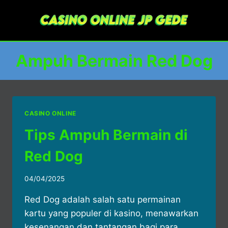
Skip
to
content
Ampuh Bermain Red Dog
CASINO ONLINE
Tips Ampuh Bermain di
Red Dog
04/04/2025
Red Dog adalah salah satu permainan
kartu yang populer di kasino, menawarkan
kesenangan dan tantangan bagi para