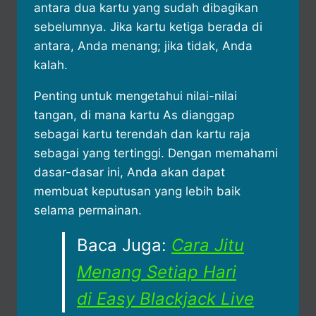
antara dua kartu yang sudah dibagikan
sebelumnya. Jika kartu ketiga berada di
antara, Anda menang; jika tidak, Anda
kalah.
Penting untuk mengetahui nilai-nilai
tangan, di mana kartu As dianggap
sebagai kartu terendah dan kartu raja
sebagai yang tertinggi. Dengan memahami
dasar-dasar ini, Anda akan dapat
membuat keputusan yang lebih baik
selama permainan.
Baca Juga:
Cara Jitu
Menang Setiap Hari
di Easy Blackjack Live