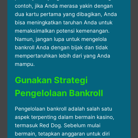
contoh, jika Anda merasa yakin dengan
dua kartu pertama yang dibagikan, Anda
bisa meningkatkan taruhan Anda untuk
memaksimalkan potensi kemenangan.
Namun, jangan lupa untuk mengelola
bankroll Anda dengan bijak dan tidak
mempertaruhkan lebih dari yang Anda
mampu.
Gunakan Strategi
Pengelolaan Bankroll
Pengelolaan bankroll adalah salah satu
aspek terpenting dalam bermain kasino,
termasuk Red Dog. Sebelum mulai
bermain, tetapkan anggaran untuk diri