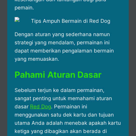
pemain.
Dengan aturan yang sederhana namun
strategi yang mendalam, permainan ini
dapat memberikan pengalaman bermain
yang memuaskan.
Pahami Aturan Dasar
Sebelum terjun ke dalam permainan,
sangat penting untuk memahami aturan
dasar
Red Dog
. Permainan ini
menggunakan satu dek kartu dan tujuan
utama Anda adalah menebak apakah kartu
ketiga yang dibagikan akan berada di