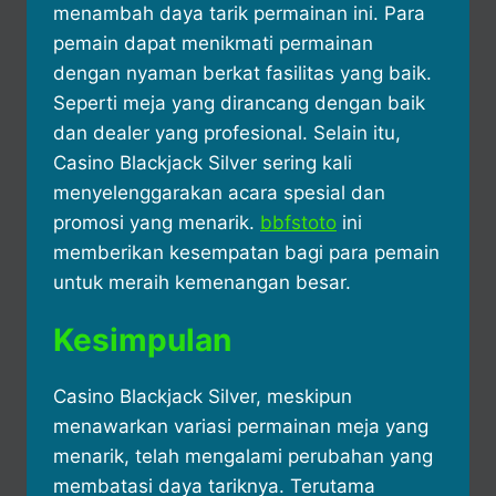
menambah daya tarik permainan ini. Para
pemain dapat menikmati permainan
dengan nyaman berkat fasilitas yang baik.
Seperti meja yang dirancang dengan baik
dan dealer yang profesional. Selain itu,
Casino Blackjack Silver sering kali
menyelenggarakan acara spesial dan
promosi yang menarik.
bbfstoto
ini
memberikan kesempatan bagi para pemain
untuk meraih kemenangan besar.
Kesimpulan
Casino Blackjack Silver, meskipun
menawarkan variasi permainan meja yang
menarik, telah mengalami perubahan yang
membatasi daya tariknya. Terutama