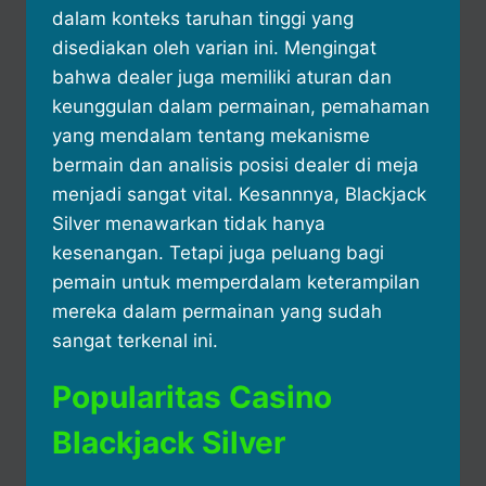
dalam konteks taruhan tinggi yang
disediakan oleh varian ini. Mengingat
bahwa dealer juga memiliki aturan dan
keunggulan dalam permainan, pemahaman
yang mendalam tentang mekanisme
bermain dan analisis posisi dealer di meja
menjadi sangat vital. Kesannnya, Blackjack
Silver menawarkan tidak hanya
kesenangan. Tetapi juga peluang bagi
pemain untuk memperdalam keterampilan
mereka dalam permainan yang sudah
sangat terkenal ini.
Popularitas Casino
Blackjack Silver