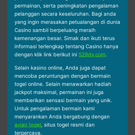
permainan, serta peningkatan pengalaman
pelanggan secara keseluruhan. Bagi anda
yang ingin merasakan petualangan di dunia
Casino sambil berpeluang meraih
kemenangan besar. Simak dan ikuti terus
informasi terlengkap tentang Casino hanya
dengan klik link berikut ini
529dy.com
.
Selain kasino online, Anda juga dapat
mencoba peruntungan dengan bermain
togel online. Selain menawarkan hadiah
jackpot maksimal, permainan ini juga
memberikan sensasi bermain yang unik.
Untuk pengalaman bermain kami
menyarankan Anda bergabung dengan
avian togel
, situs togel resmi dan
terpercaya.