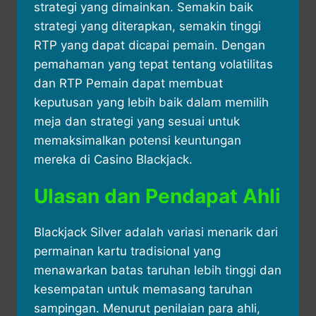
strategi yang dimainkan. Semakin baik
strategi yang diterapkan, semakin tinggi
RTP yang dapat dicapai pemain. ​Dengan
pemahaman yang tepat tentang volatilitas
dan RTP Pemain dapat membuat
keputusan yang lebih baik dalam memilih
meja dan strategi yang sesuai untuk
memaksimalkan potensi keuntungan
mereka di Casino Blackjack.
Ulasan dan Pendapat Ahli
Blackjack Silver adalah variasi menarik dari
permainan kartu tradisional yang
menawarkan batas taruhan lebih tinggi dan
kesempatan untuk memasang taruhan
sampingan. Menurut penilaian para ahli,