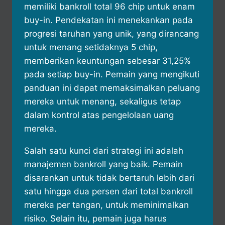
memiliki bankroll total 96 chip untuk enam
buy-in. Pendekatan ini menekankan pada
progresi taruhan yang unik, yang dirancang
untuk menang setidaknya 5 chip,
memberikan keuntungan sebesar 31,25%
pada setiap buy-in. Pemain yang mengikuti
panduan ini dapat memaksimalkan peluang
mereka untuk menang, sekaligus tetap
dalam kontrol atas pengelolaan uang
mereka.
Salah satu kunci dari strategi ini adalah
manajemen bankroll yang baik. Pemain
disarankan untuk tidak bertaruh lebih dari
satu hingga dua persen dari total bankroll
mereka per tangan, untuk meminimalkan
risiko. Selain itu, pemain juga harus