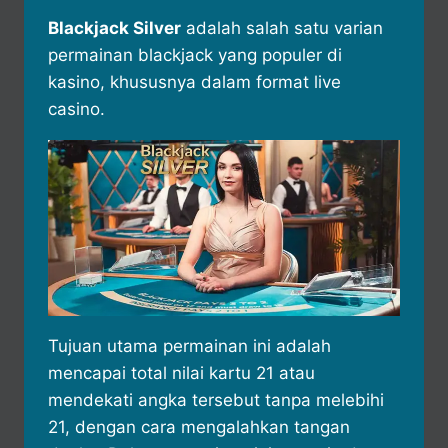
​Blackjack Silver
adalah salah satu varian
permainan blackjack yang populer di
kasino, khususnya dalam format live
casino.​
Tujuan utama permainan ini adalah
mencapai total nilai kartu 21 atau
mendekati angka tersebut tanpa melebihi
21, dengan cara mengalahkan tangan