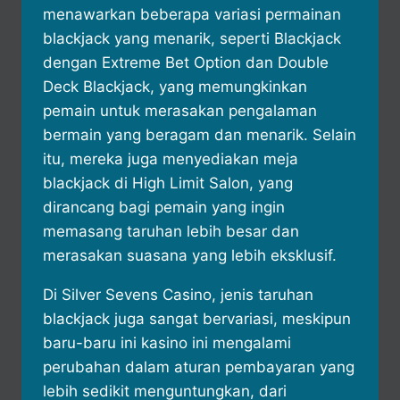
menawarkan beberapa variasi permainan
blackjack yang menarik, seperti Blackjack
dengan Extreme Bet Option dan Double
Deck Blackjack, yang memungkinkan
pemain untuk merasakan pengalaman
bermain yang beragam dan menarik. Selain
itu, mereka juga menyediakan meja
blackjack di High Limit Salon, yang
dirancang bagi pemain yang ingin
memasang taruhan lebih besar dan
merasakan suasana yang lebih eksklusif.
Di Silver Sevens Casino, jenis taruhan
blackjack juga sangat bervariasi, meskipun
baru-baru ini kasino ini mengalami
perubahan dalam aturan pembayaran yang
lebih sedikit menguntungkan, dari