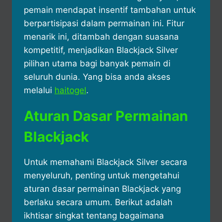
pemain mendapat insentif tambahan untuk
berpartisipasi dalam permainan ini. Fitur
menarik ini, ditambah dengan suasana
kompetitif, menjadikan Blackjack Silver
pilihan utama bagi banyak pemain di
seluruh dunia. Yang bisa anda akses
melalui
haitogel
.
Aturan Dasar Permainan
Blackjack
Untuk memahami Blackjack Silver secara
menyeluruh, penting untuk mengetahui
aturan dasar permainan Blackjack yang
berlaku secara umum. Berikut adalah
ikhtisar singkat tentang bagaimana