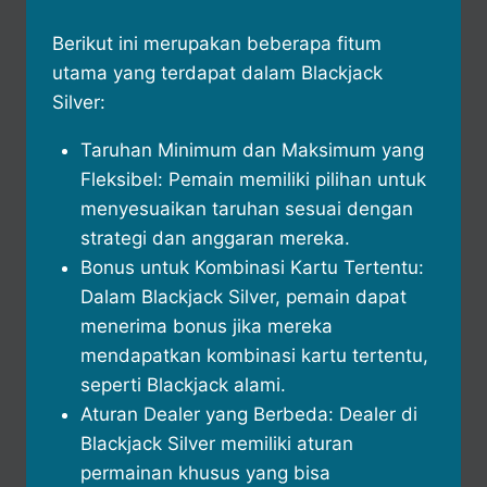
Berikut ini merupakan beberapa fitum
utama yang terdapat dalam Blackjack
Silver:
Taruhan Minimum dan Maksimum yang
Fleksibel: Pemain memiliki pilihan untuk
menyesuaikan taruhan sesuai dengan
strategi dan anggaran mereka.
Bonus untuk Kombinasi Kartu Tertentu:
Dalam Blackjack Silver, pemain dapat
menerima bonus jika mereka
mendapatkan kombinasi kartu tertentu,
seperti Blackjack alami.
Aturan Dealer yang Berbeda: Dealer di
Blackjack Silver memiliki aturan
permainan khusus yang bisa