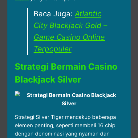
Baca Juga:
Atlantic
City Blackjack Gold –
Game Casino Online
Terpopuler
Strategi Bermain Casino
Blackjack Silver
Strategi Silver Tiger mencakup beberapa
elemen penting, seperti membeli 16 chip
dengan denominasi yang nyaman dan