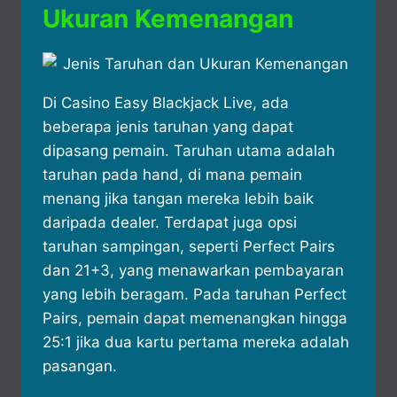
Ukuran Kemenangan
Di Casino Easy Blackjack Live, ada
beberapa jenis taruhan yang dapat
dipasang pemain. Taruhan utama adalah
taruhan pada hand, di mana pemain
menang jika tangan mereka lebih baik
daripada dealer. Terdapat juga opsi
taruhan sampingan, seperti Perfect Pairs
dan 21+3, yang menawarkan pembayaran
yang lebih beragam. Pada taruhan Perfect
Pairs, pemain dapat memenangkan hingga
25:1 jika dua kartu pertama mereka adalah
pasangan.