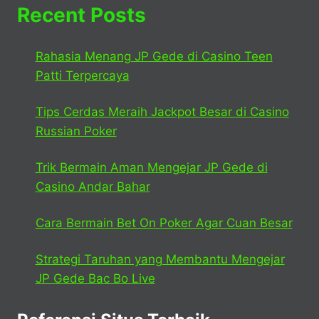
Recent Posts
Rahasia Menang JP Gede di Casino Teen
Patti Terpercaya
Tips Cerdas Meraih Jackpot Besar di Casino
Russian Poker
Trik Bermain Aman Mengejar JP Gede di
Casino Andar Bahar
Cara Bermain Bet On Poker Agar Cuan Besar
Strategi Taruhan yang Membantu Mengejar
JP Gede Bac Bo Live