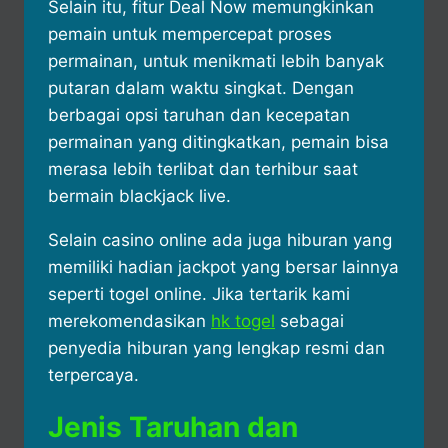
Selain itu, fitur Deal Now memungkinkan
pemain untuk mempercepat proses
permainan, untuk menikmati lebih banyak
putaran dalam waktu singkat. Dengan
berbagai opsi taruhan dan kecepatan
permainan yang ditingkatkan, pemain bisa
merasa lebih terlibat dan terhibur saat
bermain blackjack live.
Selain casino online ada juga hiburan yang
memiliki hadian jackpot yang bersar lainnya
seperti togel online. Jika tertarik kami
merekomendasikan
hk togel
sebagai
penyedia hiburan yang lengkap resmi dan
terpercaya.
Jenis Taruhan dan