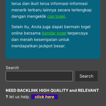
terus dan ikuti terus informasi-informasi
menarik terbaru lainnya secara terlengkap
dengan mengeklik
cap togel
.
Selain itu, Anda juga dapat bermain togel
online bersama
bandar togel
terpercaya
dan meraih kesempatan untuk
mendapatkan jackpot besar.
Search
Search
NEED BACKLINK HIGH QUALITY and RELEVANT
?
let us help.
click here