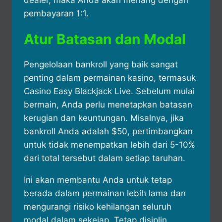
dealer, maka Anda akan menang dengan
pembayaran 1:1.
Atur Batasan dan Modal
Pengelolaan bankroll yang baik sangat
penting dalam permainan kasino, termasuk
Casino Easy Blackjack Live. Sebelum mulai
bermain, Anda perlu menetapkan batasan
kerugian dan keuntungan. Misalnya, jika
bankroll Anda adalah $50, pertimbangkan
untuk tidak menempatkan lebih dari 5-10%
dari total tersebut dalam setiap taruhan.
Ini akan membantu Anda untuk tetap
berada dalam permainan lebih lama dan
mengurangi risiko kehilangan seluruh
modal dalam sekejap. Tetap disiplin