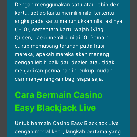
Dengan menggunakan satu atau lebih dek
kartu, setiap kartu memiliki nilai tertentu
angka pada kartu menunjukkan nilai aslinya
(1-10), sementara kartu wajah (King,
Queen, Jack) memiliki nilai 10. Pemain
cukup memasang taruhan pada hasil
mereka, apakah mereka akan menang
dengan lebih baik dari dealer, atau tidak,
menjadikan permainan ini cukup mudah
dan menyenangkan bagi siapa saja.
Cara Bermain Casino
Easy Blackjack Live
Untuk bermain Casino Easy Blackjack Live
dengan modal kecil, langkah pertama yang