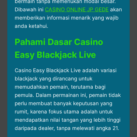
bermain tanpa memerlukan modal besar.
Dibawah ini
CASINO ONLINE JP GEDE
akan
memberikan informasi menarik yang wajib
anda ketahui.
Pahami Dasar Casino
Easy Blackjack Live
Casino Easy Blackjack Live adalah variasi
blackjack yang dirancang untuk
memudahkan pemain, terutama bagi
pemula. Dalam permainan ini, pemain tidak
perlu membuat banyak keputusan yang
rumit, karena fokus utama adalah untuk
mendapatkan nilai tangan yang lebih tinggi
daripada dealer, tanpa melewati angka 21.