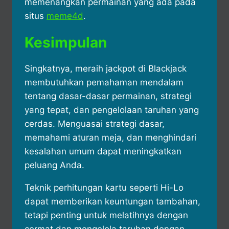
memenangkan permainan yang ada pada
situs
meme4d
.
Kesimpulan
Singkatnya, meraih jackpot di Blackjack
membutuhkan pemahaman mendalam
tentang dasar-dasar permainan, strategi
yang tepat, dan pengelolaan taruhan yang
cerdas. Menguasai strategi dasar,
memahami aturan meja, dan menghindari
kesalahan umum dapat meningkatkan
peluang Anda.
Teknik perhitungan kartu seperti Hi-Lo
dapat memberikan keuntungan tambahan,
tetapi penting untuk melatihnya dengan