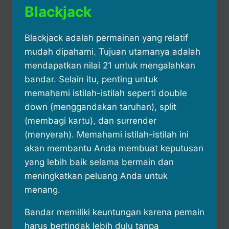
Blackjack
Blackjack adalah permainan yang relatif
mudah dipahami. Tujuan utamanya adalah
mendapatkan nilai 21 untuk mengalahkan
bandar. Selain itu, penting untuk
memahami istilah-istilah seperti double
down (menggandakan taruhan), split
(membagi kartu), dan surrender
(menyerah). Memahami istilah-istilah ini
akan membantu Anda membuat keputusan
yang lebih baik selama bermain dan
meningkatkan peluang Anda untuk
menang.
Bandar memiliki keuntungan karena pemain
harus bertindak lebih dulu tanpa