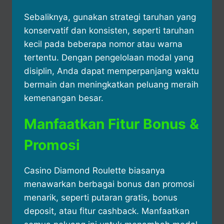
Sebaliknya, gunakan strategi taruhan yang
konservatif dan konsisten, seperti taruhan
kecil pada beberapa nomor atau warna
tertentu. Dengan pengelolaan modal yang
disiplin, Anda dapat memperpanjang waktu
bermain dan meningkatkan peluang meraih
kemenangan besar.
Manfaatkan Fitur Bonus &
Promosi
Casino Diamond Roulette biasanya
menawarkan berbagai bonus dan promosi
menarik, seperti putaran gratis, bonus
deposit, atau fitur cashback. Manfaatkan