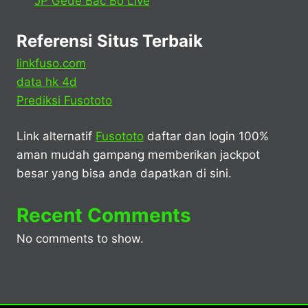
JP Gede Bac Bo Live
Referensi Situs Terbaik
linkfuso.com
data hk 4d
Prediksi Fusototo
Link alternatif
Fusototo
daftar dan login 100%
aman mudah gampang memberikan jackpot
besar yang bisa anda dapatkan di sini.
Recent Comments
No comments to show.