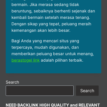
bermain. Jika merasa sedang tidak
beruntung, sebaiknya berhenti sejenak dan
kembali bermain setelah merasa tenang.
Dengan sikap yang tepat, peluang meraih
kemenangan akan lebih besar.
Bagi Anda yang mencari situs yang
terpercaya, mudah digunakan, dan
memberikan peluang besar untuk menang,
berastogel link
adalah pilihan terbaik.
Search
Search
NEED BACKLINK HIGH QUALITY and RELEVANT