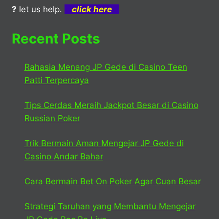
?
let us help.
click here
Recent Posts
Rahasia Menang JP Gede di Casino Teen
Patti Terpercaya
Tips Cerdas Meraih Jackpot Besar di Casino
Russian Poker
Trik Bermain Aman Mengejar JP Gede di
Casino Andar Bahar
Cara Bermain Bet On Poker Agar Cuan Besar
Strategi Taruhan yang Membantu Mengejar