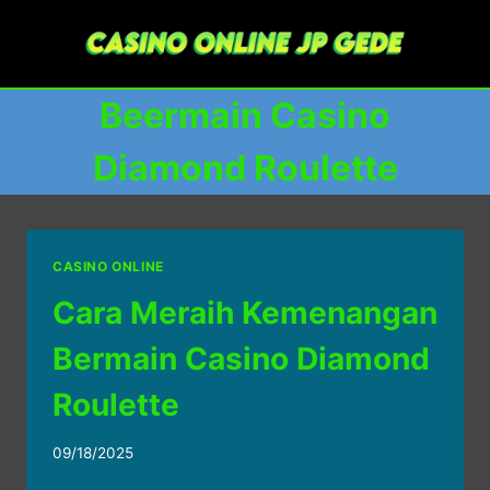
Skip
to
content
Beermain Casino
Diamond Roulette
CASINO ONLINE
Cara Meraih Kemenangan
Bermain Casino Diamond
Roulette
09/18/2025