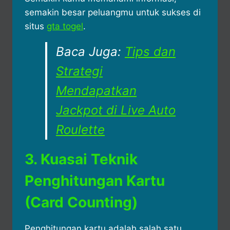
semakin besar peluangmu untuk sukses di
situs
gta togel
.
Baca Juga:
Tips dan
Strategi
Mendapatkan
Jackpot di Live Auto
Roulette
3. Kuasai Teknik
Penghitungan Kartu
(Card Counting)
Penghitungan kartu adalah salah satu