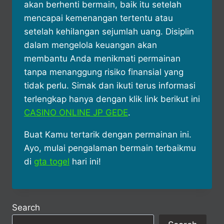
akan berhenti bermain, baik itu setelah
mencapai kemenangan tertentu atau
setelah kehilangan sejumlah uang. Disiplin
dalam mengelola keuangan akan
membantu Anda menikmati permainan
tanpa menanggung risiko finansial yang
tidak perlu. Simak dan ikuti terus informasi
terlengkap hanya dengan klik link berikut ini
CASINO ONLINE JP GEDE
.
Buat Kamu tertarik dengan permainan ini.
Ayo, mulai pengalaman bermain terbaikmu
di
gta togel
hari ini!
Search