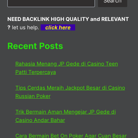
Search
NEED BACKLINK HIGH QUALITY and RELEVANT
?
let us help.
click here
Recent Posts
Rahasia Menang JP Gede di Casino Teen
Patti Terpercaya
Tips Cerdas Meraih Jackpot Besar di Casino
Russian Poker
Trik Bermain Aman Mengejar JP Gede di
Casino Andar Bahar
Cara Bermain Bet On Poker Agar Cuan Besar