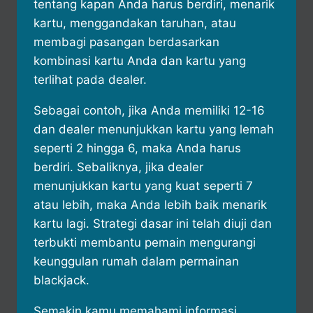
tentang kapan Anda harus berdiri, menarik
kartu, menggandakan taruhan, atau
membagi pasangan berdasarkan
kombinasi kartu Anda dan kartu yang
terlihat pada dealer.
Sebagai contoh, jika Anda memiliki 12-16
dan dealer menunjukkan kartu yang lemah
seperti 2 hingga 6, maka Anda harus
berdiri. Sebaliknya, jika dealer
menunjukkan kartu yang kuat seperti 7
atau lebih, maka Anda lebih baik menarik
kartu lagi. Strategi dasar ini telah diuji dan
terbukti membantu pemain mengurangi
keunggulan rumah dalam permainan
blackjack.
Semakin kamu memahami informasi,