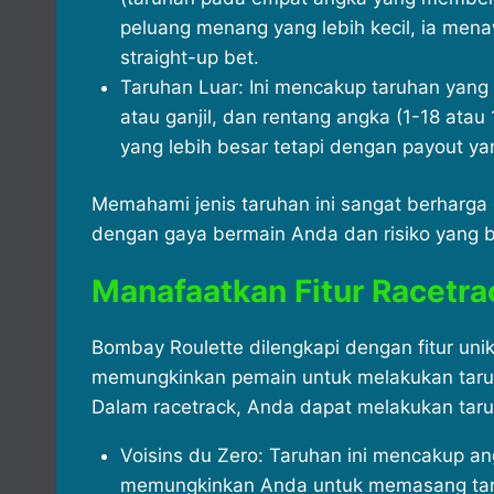
peluang menang yang lebih kecil, ia mena
straight-up bet.
Taruhan Luar: Ini mencakup taruhan yang 
atau ganjil, dan rentang angka (1-18 at
yang lebih besar tetapi dengan payout yang
Memahami jenis taruhan ini sangat berharga
dengan gaya bermain Anda dan risiko yang b
Manafaatkan Fitur Racetra
Bombay Roulette dilengkapi dengan fitur unik 
memungkinkan pemain untuk melakukan taru
Dalam racetrack, Anda dapat melakukan taruh
Voisins du Zero: Taruhan ini mencakup ang
memungkinkan Anda untuk memasang tar