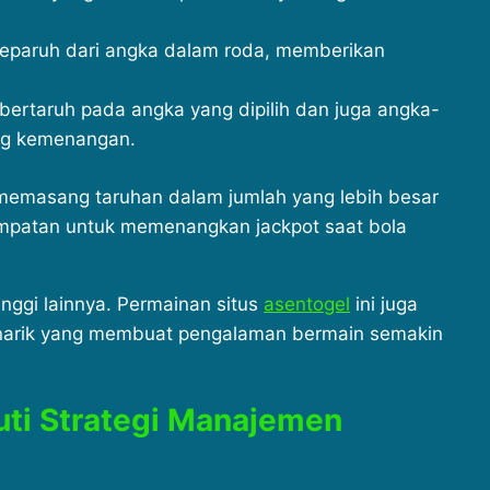
 separuh dari angka dalam roda, memberikan
bertaruh pada angka yang dipilih dan juga angka-
ang kemenangan.
memasang taruhan dalam jumlah yang lebih besar
empatan untuk memenangkan jackpot saat bola
inggi lainnya. Permainan situs
asentogel
ini juga
arik yang membuat pengalaman bermain semakin
uti Strategi Manajemen