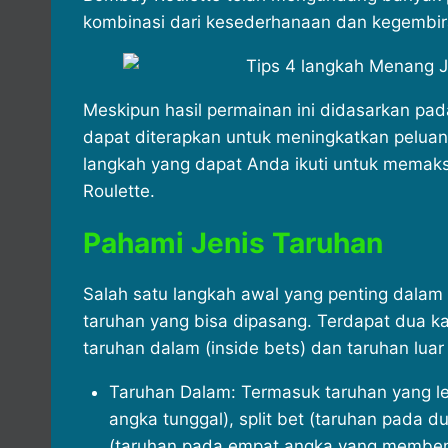
kombinasi dari kesederhanaan dan kegembi
Meskipun hasil permainan ini didasarkan pad
dapat diterapkan untuk meningkatkan peluang
langkah yang dapat Anda ikuti untuk mema
Roulette.
Pahami Jenis Taruhan
Salah satu langkah awal yang penting dala
taruhan yang bisa dipasang. Terdapat dua ka
taruhan dalam (inside bets) dan taruhan luar 
Taruhan Dalam: Termasuk taruhan yang leb
angka tunggal), split bet (taruhan pada 
(taruhan pada empat angka yang membent