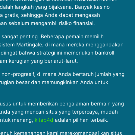
alah langkah yang bijaksana. Banyak kasino
ra gratis, sehingga Anda dapat mengasah
n sebelum mengambil risiko finansial.
 sangat penting. Beberapa pemain memilih
 sistem Martingale, di mana mereka menggandakan
diingat bahwa strategi ini memerlukan bankroll
am kerugian yang berlarut-larut.
 non-progresif, di mana Anda bertaruh jumlah yang
 kerugian besar dan memungkinkan Anda untuk
khusus untuk memberikan pengalaman bermain yang
nda yang mencari situs yang terpercaya, mudah
untuk menang,
kitab4d
adalah pilihan terbaik.
 penuh kemenangan kami merekomendasi kan situs