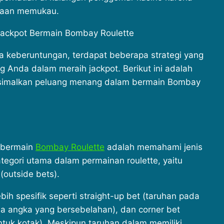
raan memukau.
a keberuntungan, terdapat beberapa strategi yang
 Anda dalam meraih jackpot. Berikut ini adalah
ksimalkan peluang menang dalam bermain Bombay
m bermain
Bombay Roulette
adalah memahami jenis
tegori utama dalam permainan roulette, yaitu
(outside bets).
ih spesifik seperti straight-up bet (taruhan pada
dua angka yang bersebelahan), dan corner bet
uk kotak). Meskipun taruhan dalam memiliki