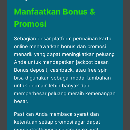
Manfaatkan Bonus &
Promosi
Sebagian besar platform permainan kartu
online menawarkan bonus dan promosi
menarik yang dapat meningkatkan peluang
Anda untuk mendapatkan jackpot besar.
Bonus deposit, cashback, atau free spin
bisa digunakan sebagai modal tambahan
untuk bermain lebih banyak dan
memperbesar peluang meraih kemenangan
besar.
Pastikan Anda membaca syarat dan
ketentuan setiap promosi agar dapat
memanfaatkannya secara maksimal.