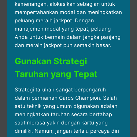
kemenangan, alokasikan sebagian untuk
mempertahankan modal dan meningkatkan
peluang meraih jackpot. Dengan
manajemen modal yang tepat, peluang
Anda untuk bermain dalam jangka panjang
dan meraih jackpot pun semakin besar.
Gunakan Strategi
Taruhan yang Tepat
Strategi taruhan sangat berpengaruh
dalam permainan Cards Champion. Salah
satu teknik yang umum digunakan adalah
meningkatkan taruhan secara bertahap
saat merasa yakin dengan kartu yang
dimiliki. Namun, jangan terlalu percaya diri