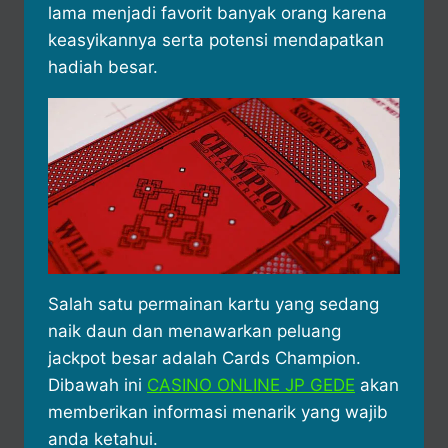
lama menjadi favorit banyak orang karena
keasyikannya serta potensi mendapatkan
hadiah besar.
Salah satu permainan kartu yang sedang
naik daun dan menawarkan peluang
jackpot besar adalah Cards Champion.
Dibawah ini
CASINO ONLINE JP GEDE
akan
memberikan informasi menarik yang wajib
anda ketahui.