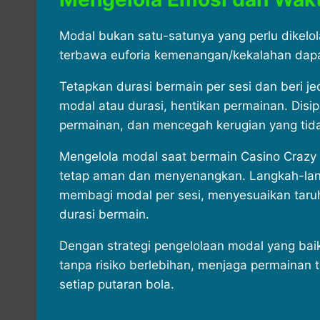
Modal bukan satu-satunya yang perlu dikelola
terbawa euforia kemenangan/kekalahan dapa
Tetapkan durasi bermain per sesi dan beri j
modal atau durasi, hentikan permainan. Disi
permainan, dan mencegah kerugian yang tida
Mengelola modal saat bermain Casino Crazy 
tetap aman dan menyenangkan. Langkah-lang
membagi modal per sesi, menyesuaikan taru
durasi bermain.
Dengan strategi pengelolaan modal yang bai
tanpa risiko berlebihan, menjaga permainan 
setiap putaran bola.