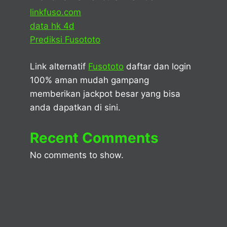
linkfuso.com
data hk 4d
Prediksi Fusototo
Link alternatif
Fusototo
daftar dan login
100% aman mudah gampang
memberikan jackpot besar yang bisa
anda dapatkan di sini.
Recent Comments
No comments to show.