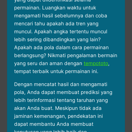
permainan. Luangkan waktu untuk
mengamati hasil sebelumnya dan coba
mencari tahu apakah ada tren yang
muncul. Apakah angka tertentu muncul
lebih sering dibandingkan yang lain?
Apakah ada pola dalam cara permainan
berlangsung? Nikmati pengalaman bermain
yang seru dan aman dengan
tempototo
,
tempat terbaik untuk permainan ini.
Dengan mencatat hasil dan mengamati
pola, Anda dapat membuat prediksi yang
lebih terinformasi tentang taruhan yang
akan Anda buat. Meskipun tidak ada
jaminan kemenangan, pendekatan ini
dapat membantu Anda membuat
keputusan yang lebih baik dan