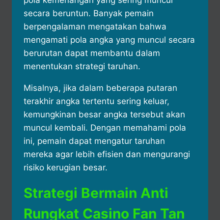
pola kemenangan yang sering muncul
secara beruntun. Banyak pemain
berpengalaman mengatakan bahwa
mengamati pola angka yang muncul secara
berurutan dapat membantu dalam
menentukan strategi taruhan.
Misalnya, jika dalam beberapa putaran
terakhir angka tertentu sering keluar,
kemungkinan besar angka tersebut akan
muncul kembali. Dengan memahami pola
ini, pemain dapat mengatur taruhan
mereka agar lebih efisien dan mengurangi
risiko kerugian besar.
Strategi Bermain Anti
Rungkat Casino Fan Tan