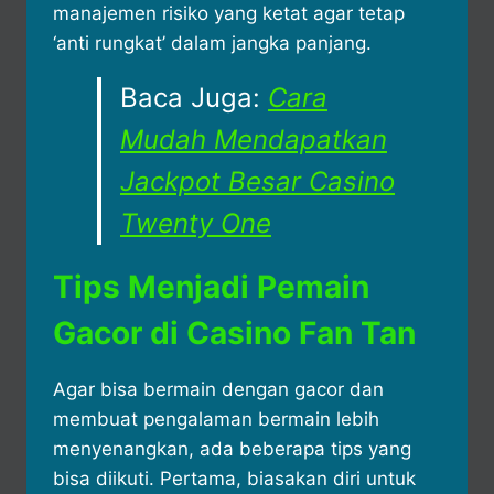
manajemen risiko yang ketat agar tetap
‘anti rungkat’ dalam jangka panjang.
Baca Juga:
Cara
Mudah Mendapatkan
Jackpot Besar Casino
Twenty One
Tips Menjadi Pemain
Gacor di Casino Fan Tan
Agar bisa bermain dengan gacor dan
membuat pengalaman bermain lebih
menyenangkan, ada beberapa tips yang
bisa diikuti. Pertama, biasakan diri untuk