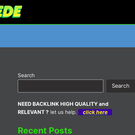
Search
Search
NEED BACKLINK HIGH QUALITY and
RELEVANT ?
let us help.
click here
Recent Posts