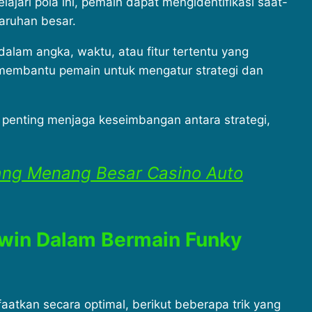
jari pola ini, pemain dapat mengidentifikasi saat-
taruhan besar.
dalam angka, waktu, atau fitur tertentu yang
 membantu pemain untuk mengatur strategi dan
, penting menjaga keseimbangan antara strategi,
ng Menang Besar Casino Auto
win Dalam Bermain Funky
atkan secara optimal, berikut beberapa trik yang