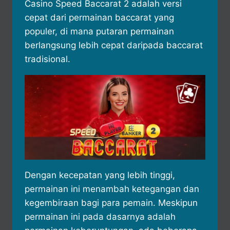
Casino Speed Baccarat 2 adalah versi
cepat dari permainan baccarat yang
populer, di mana putaran permainan
berlangsung lebih cepat daripada baccarat
tradisional.
Dengan kecepatan yang lebih tinggi,
permainan ini menambah ketegangan dan
kegembiraan bagi para pemain. Meskipun
permainan ini pada dasarnya adalah