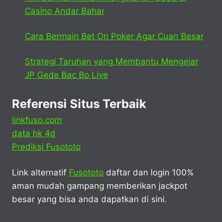
Casino Andar Bahar
Cara Bermain Bet On Poker Agar Cuan Besar
Strategi Taruhan yang Membantu Mengejar
JP Gede Bac Bo Live
Referensi Situs Terbaik
linkfuso.com
data hk 4d
Prediksi Fusototo
Link alternatif
Fusototo
daftar dan login 100%
aman mudah gampang memberikan jackpot
besar yang bisa anda dapatkan di sini.