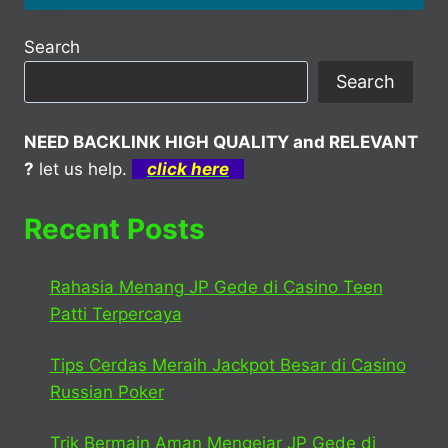
Search
Search
NEED BACKLINK HIGH QUALITY and RELEVANT
?
let us help.
click here
Recent Posts
Rahasia Menang JP Gede di Casino Teen
Patti Terpercaya
Tips Cerdas Meraih Jackpot Besar di Casino
Russian Poker
Trik Bermain Aman Mengejar JP Gede di