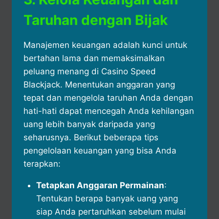
Taruhan dengan Bijak
Manajemen keuangan adalah kunci untuk
bertahan lama dan memaksimalkan
peluang menang di Casino Speed
Blackjack. Menentukan anggaran yang
tepat dan mengelola taruhan Anda dengan
hati-hati dapat mencegah Anda kehilangan
uang lebih banyak daripada yang
seharusnya. Berikut beberapa tips
pengelolaan keuangan yang bisa Anda
terapkan:
Tetapkan Anggaran Permainan
:
Tentukan berapa banyak uang yang
siap Anda pertaruhkan sebelum mulai