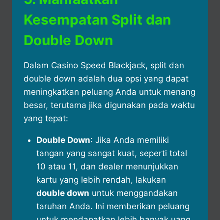
Kesempatan Split dan
Double Down
Dalam Casino Speed Blackjack, split dan
double down adalah dua opsi yang dapat
meningkatkan peluang Anda untuk menang
besar, terutama jika digunakan pada waktu
yang tepat:
Double Down
: Jika Anda memiliki
tangan yang sangat kuat, seperti total
10 atau 11, dan dealer menunjukkan
kartu yang lebih rendah, lakukan
double down
untuk menggandakan
taruhan Anda. Ini memberikan peluang
untuk mendapatkan lebih banyak uang