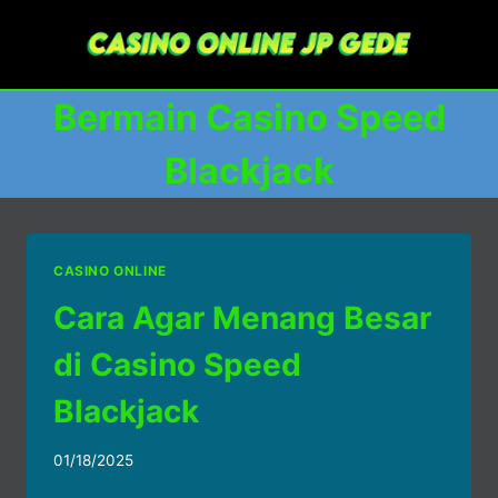
Skip
to
content
Bermain Casino Speed
Blackjack
CASINO ONLINE
Cara Agar Menang Besar
di Casino Speed
Blackjack
01/18/2025