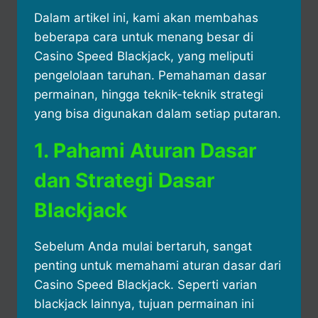
Dalam artikel ini, kami akan membahas
beberapa cara untuk menang besar di
Casino Speed Blackjack, yang meliputi
pengelolaan taruhan. Pemahaman dasar
permainan, hingga teknik-teknik strategi
yang bisa digunakan dalam setiap putaran.
1.
Pahami Aturan Dasar
dan Strategi Dasar
Blackjack
Sebelum Anda mulai bertaruh, sangat
penting untuk memahami aturan dasar dari
Casino Speed Blackjack. Seperti varian
blackjack lainnya, tujuan permainan ini