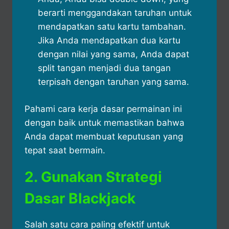
berarti menggandakan taruhan untuk
mendapatkan satu kartu tambahan.
Jika Anda mendapatkan dua kartu
dengan nilai yang sama, Anda dapat
split tangan menjadi dua tangan
terpisah dengan taruhan yang sama.
Pahami cara kerja dasar permainan ini
dengan baik untuk memastikan bahwa
Anda dapat membuat keputusan yang
tepat saat bermain.
2.
Gunakan Strategi
Dasar Blackjack
Salah satu cara paling efektif untuk