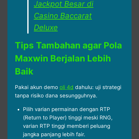
Jackpot Besar di
Casino Baccarat
Deluxe
Tips Tambahan agar Pola
Maxwin Berjalan Lebih
Baik
Pakai akun demo
oli 4d
dahulu: uji strategi
tanpa risiko dana sesungguhnya.
Pilih varian permainan dengan RTP
(Return to Player) tinggi meski RNG,
varian RTP tinggi memberi peluang
jangka panjang lebih fair.