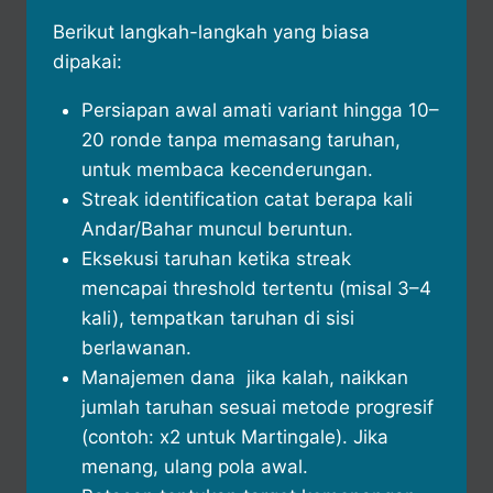
Berikut langkah-langkah yang biasa
dipakai:
Persiapan awal amati variant hingga 10–
20 ronde tanpa memasang taruhan,
untuk membaca kecenderungan.
Streak identification catat berapa kali
Andar/Bahar muncul beruntun.
Eksekusi taruhan ketika streak
mencapai threshold tertentu (misal 3–4
kali), tempatkan taruhan di sisi
berlawanan.
Manajemen dana jika kalah, naikkan
jumlah taruhan sesuai metode progresif
(contoh: x2 untuk Martingale). Jika
menang, ulang pola awal.