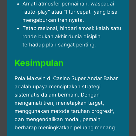
Amati atmosfer permainan: waspadai
“auto-play” atau “fitur cepat” yang bisa
mengaburkan tren nyata.
Tetap rasional, hindari emosi: kalah satu
ronde bukan akhir dunia disiplin
terhadap plan sangat penting.
Kesimpulan
Pola Maxwin di Casino Super Andar Bahar
adalah upaya menciptakan strategi
sistematis dalam bermain. Dengan
mengamati tren, menetapkan target,
menggunakan metode taruhan progresif,
dan mengendalikan modal, pemain
berharap meningkatkan peluang menang.