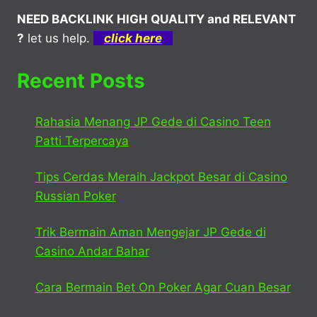
NEED BACKLINK HIGH QUALITY and RELEVANT
?
let us help.
click here
Recent Posts
Rahasia Menang JP Gede di Casino Teen
Patti Terpercaya
Tips Cerdas Meraih Jackpot Besar di Casino
Russian Poker
Trik Bermain Aman Mengejar JP Gede di
Casino Andar Bahar
Cara Bermain Bet On Poker Agar Cuan Besar