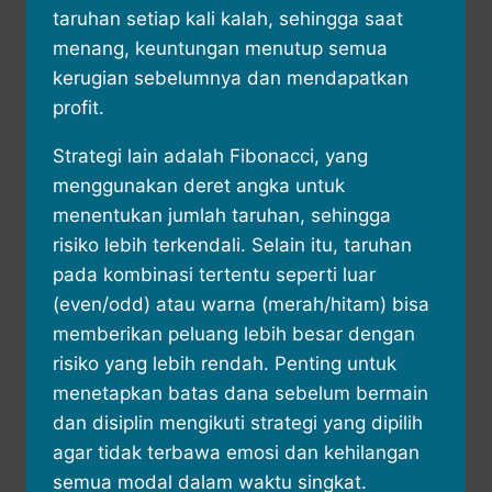
taruhan setiap kali kalah, sehingga saat
menang, keuntungan menutup semua
kerugian sebelumnya dan mendapatkan
profit.
Strategi lain adalah Fibonacci, yang
menggunakan deret angka untuk
menentukan jumlah taruhan, sehingga
risiko lebih terkendali. Selain itu, taruhan
pada kombinasi tertentu seperti luar
(even/odd) atau warna (merah/hitam) bisa
memberikan peluang lebih besar dengan
risiko yang lebih rendah. Penting untuk
menetapkan batas dana sebelum bermain
dan disiplin mengikuti strategi yang dipilih
agar tidak terbawa emosi dan kehilangan
semua modal dalam waktu singkat.