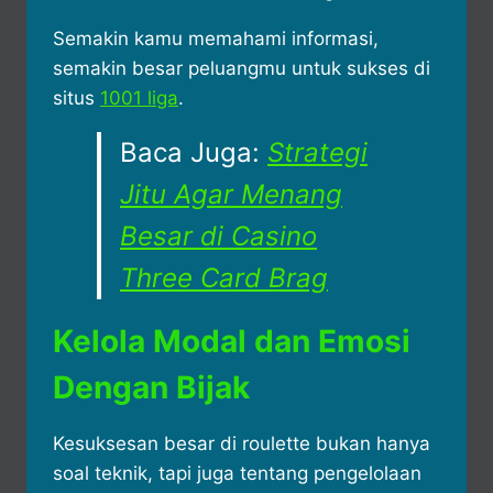
Semakin kamu memahami informasi,
semakin besar peluangmu untuk sukses di
situs
1001 liga
.
Baca Juga:
Strategi
Jitu Agar Menang
Besar di Casino
Three Card Brag
Kelola Modal dan Emosi
Dengan Bijak
Kesuksesan besar di roulette bukan hanya
soal teknik, tapi juga tentang pengelolaan