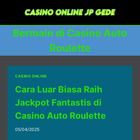
Skip
to
content
Bermain di Casino Auto
Roulette
CASINO ONLINE
Cara Luar Biasa Raih
Jackpot Fantastis di
Casino Auto Roulette
05/04/2025