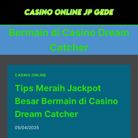
Skip
to
content
Bermain di Casino Dream
Catcher
CASINO ONLINE
Tips Meraih Jackpot
Besar Bermain di Casino
Dream Catcher
05/04/2025