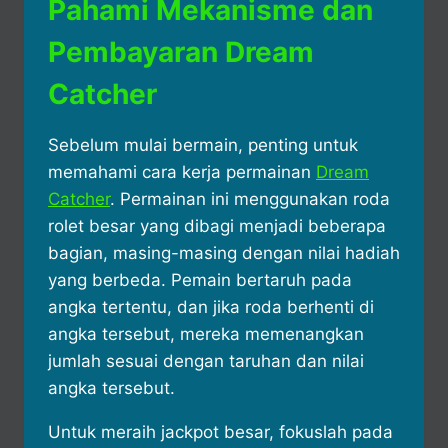
Pahami Mekanisme dan
Pembayaran Dream
Catcher
Sebelum mulai bermain, penting untuk
memahami cara kerja permainan
Dream
Catcher
. Permainan ini menggunakan roda
rolet besar yang dibagi menjadi beberapa
bagian, masing-masing dengan nilai hadiah
yang berbeda. Pemain bertaruh pada
angka tertentu, dan jika roda berhenti di
angka tersebut, mereka memenangkan
jumlah sesuai dengan taruhan dan nilai
angka tersebut.
Untuk meraih jackpot besar, fokuslah pada