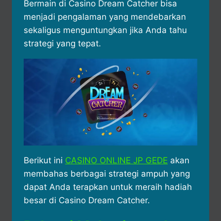
Bermain di Casino Dream Catcher bisa
menjadi pengalaman yang mendebarkan
sekaligus menguntungkan jika Anda tahu
strategi yang tepat.
Berikut ini
CASINO ONLINE JP GEDE
akan
membahas berbagai strategi ampuh yang
dapat Anda terapkan untuk meraih hadiah
besar di Casino Dream Catcher.