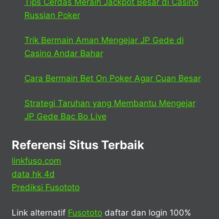
Tips Cerdas Meraih Jackpot Besar di Casino
Russian Poker
Trik Bermain Aman Mengejar JP Gede di
Casino Andar Bahar
Cara Bermain Bet On Poker Agar Cuan Besar
Strategi Taruhan yang Membantu Mengejar
JP Gede Bac Bo Live
Referensi Situs Terbaik
linkfuso.com
data hk 4d
Prediksi Fusototo
Link alternatif
Fusototo
daftar dan login 100%