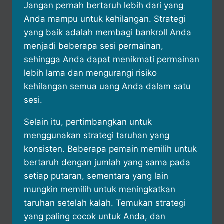
Jangan pernah bertaruh lebih dari yang
Anda mampu untuk kehilangan. Strategi
yang baik adalah membagi bankroll Anda
menjadi beberapa sesi permainan,
sehingga Anda dapat menikmati permainan
lebih lama dan mengurangi risiko
kehilangan semua uang Anda dalam satu
sesi.
Selain itu, pertimbangkan untuk
menggunakan strategi taruhan yang
konsisten. Beberapa pemain memilih untuk
bertaruh dengan jumlah yang sama pada
setiap putaran, sementara yang lain
mungkin memilih untuk meningkatkan
taruhan setelah kalah. Temukan strategi
yang paling cocok untuk Anda, dan