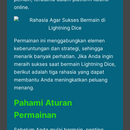
online.
Permainan ini menggabungkan elemen
keberuntungan dan strategi, sehingga
menarik banyak perhatian. Jika Anda ingin
meraih sukses saat bermain Lightning Dice,
berikut adalah tiga rahasia yang dapat
membantu Anda meningkatkan peluang
menang.
Pahami Aturan
Permainan
Sebelum Anda mulai bermain, penting