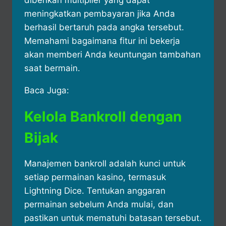
diberikan multiplier yang dapat
meningkatkan pembayaran jika Anda
berhasil bertaruh pada angka tersebut.
Memahami bagaimana fitur ini bekerja
akan memberi Anda keuntungan tambahan
saat bermain.
Baca Juga:
Kelola Bankroll dengan
Bijak
Manajemen bankroll adalah kunci untuk
setiap permainan kasino, termasuk
Lightning Dice. Tentukan anggaran
permainan sebelum Anda mulai, dan
pastikan untuk mematuhi batasan tersebut.