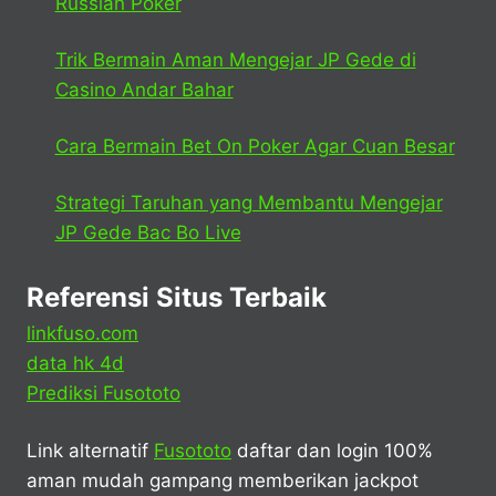
Russian Poker
Trik Bermain Aman Mengejar JP Gede di
Casino Andar Bahar
Cara Bermain Bet On Poker Agar Cuan Besar
Strategi Taruhan yang Membantu Mengejar
JP Gede Bac Bo Live
Referensi Situs Terbaik
linkfuso.com
data hk 4d
Prediksi Fusototo
Link alternatif
Fusototo
daftar dan login 100%
aman mudah gampang memberikan jackpot