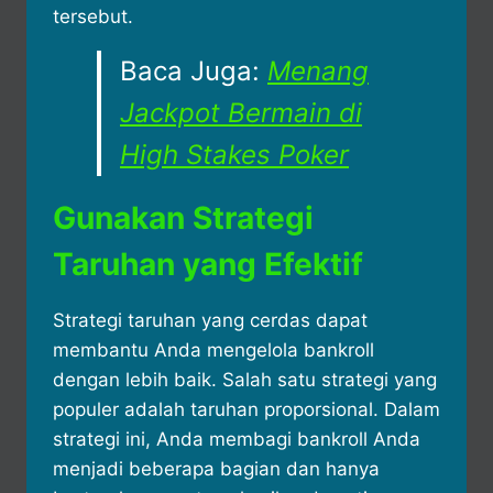
tersebut.
Baca Juga:
Menang
Jackpot Bermain di
High Stakes Poker
Gunakan Strategi
Taruhan yang Efektif
Strategi taruhan yang cerdas dapat
membantu Anda mengelola bankroll
dengan lebih baik. Salah satu strategi yang
populer adalah taruhan proporsional. Dalam
strategi ini, Anda membagi bankroll Anda
menjadi beberapa bagian dan hanya