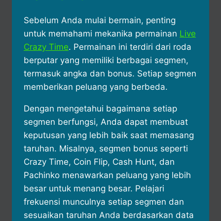
Sebelum Anda mulai bermain, penting
untuk memahami mekanika permainan
Live
Crazy Time
. Permainan ini terdiri dari roda
berputar yang memiliki berbagai segmen,
termasuk angka dan bonus. Setiap segmen
memberikan peluang yang berbeda.
Dengan mengetahui bagaimana setiap
segmen berfungsi, Anda dapat membuat
keputusan yang lebih baik saat memasang
taruhan. Misalnya, segmen bonus seperti
Crazy Time, Coin Flip, Cash Hunt, dan
Pachinko menawarkan peluang yang lebih
besar untuk menang besar. Pelajari
frekuensi munculnya setiap segmen dan
sesuaikan taruhan Anda berdasarkan data