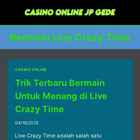
Skip
to
content
Bermain Live Crazy Time
CASINO ONLINE
Trik Terbaru Bermain
Untuk Menang di Live
Crazy Time
04/16/2025
Live Crazy Time adalah salah satu