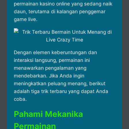
permainan kasino online yang sedang naik
daun, terutama di kalangan penggemar
game live.
Dengan elemen keberuntungan dan
interaksi langsung, permainan ini
menawarkan pengalaman yang
mendebarkan. Jika Anda ingin
meningkatkan peluang menang, berikut
adalah tiga trik terbaru yang dapat Anda
coba.
Pahami Mekanika
Permainan