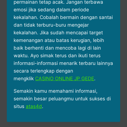
permainan tetap acak. Jangan terbawa
emosi jika sedang dalam periode
kekalahan. Cobalah bermain dengan santai
dan tidak terburu-buru mengejar
kekalahan. Jika sudah mencapai target
kemenangan atau batas kerugian, lebih
baik berhenti dan mencoba lagi di lain
waktu. Ayo simak terus dan ikuti terus
informasi-informasi menarik terbaru lainnya
secara terlengkap dengan
mengklik
CASINO ONLINE JP GEDE
.
Semakin kamu memahami informasi,
semakin besar peluangmu untuk sukses di
situs
atas4d
.