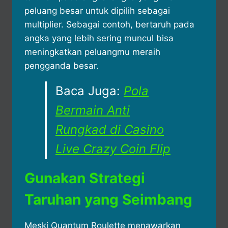
peluang besar untuk dipilih sebagai
multiplier. Sebagai contoh, bertaruh pada
angka yang lebih sering muncul bisa
meningkatkan peluangmu meraih
pengganda besar.
Baca Juga:
Pola
Bermain Anti
Rungkad di Casino
Live Crazy Coin Flip
Gunakan Strategi
Taruhan yang Seimbang
Meski Quantum Roulette menawarkan