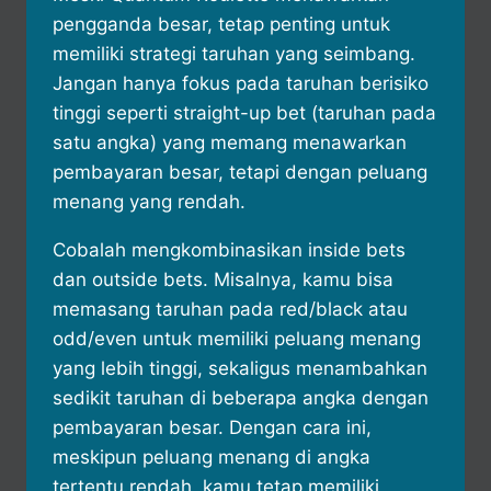
pengganda besar, tetap penting untuk
memiliki strategi taruhan yang seimbang.
Jangan hanya fokus pada taruhan berisiko
tinggi seperti straight-up bet (taruhan pada
satu angka) yang memang menawarkan
pembayaran besar, tetapi dengan peluang
menang yang rendah.
Cobalah mengkombinasikan inside bets
dan outside bets. Misalnya, kamu bisa
memasang taruhan pada red/black atau
odd/even untuk memiliki peluang menang
yang lebih tinggi, sekaligus menambahkan
sedikit taruhan di beberapa angka dengan
pembayaran besar. Dengan cara ini,
meskipun peluang menang di angka
tertentu rendah, kamu tetap memiliki