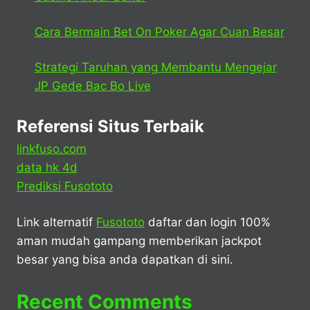
Cara Bermain Bet On Poker Agar Cuan Besar
Strategi Taruhan yang Membantu Mengejar
JP Gede Bac Bo Live
Referensi Situs Terbaik
linkfuso.com
data hk 4d
Prediksi Fusototo
Link alternatif
Fusototo
daftar dan login 100%
aman mudah gampang memberikan jackpot
besar yang bisa anda dapatkan di sini.
Recent Comments