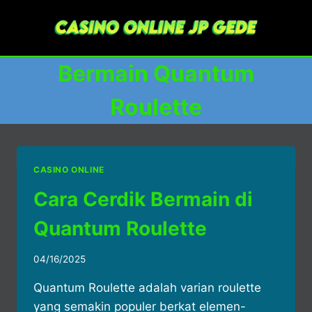
Skip
to
content
Bermain Quantum
Roulette
CASINO ONLINE
Cara Cerdik Bermain di
Quantum Roulette
04/16/2025
Quantum Roulette adalah varian roulette
yang semakin populer berkat elemen-