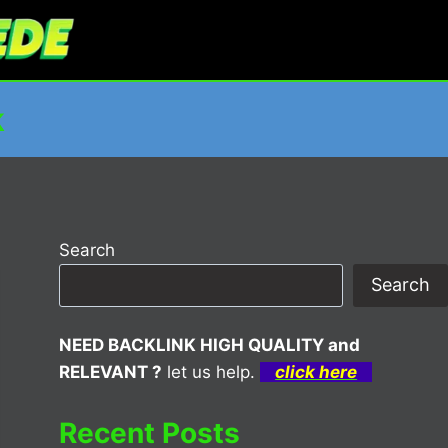
k
Search
Search
NEED BACKLINK HIGH QUALITY and
RELEVANT ?
let us help.
click here
Recent Posts