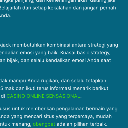
lajarlah dari setiap kekalahan dan jangan pernah
Anda.
kjack membutuhkan kombinasi antara strategi yang
ndalian emosi yang baik.​ Kuasai basic strategy,
an bijak, dan selalu kendalikan emosi Anda saat
dak mampu Anda rugikan, dan selalu tetapkan
mak dan ikuti terus informasi menarik berikut
 di
CASINO ONLINE SENSASIONAL
.
khusus untuk memberikan pengalaman bermain yang
nda yang mencari situs yang terpercaya, mudah
untuk menang,
obengbet
adalah pilihan terbaik.