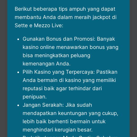
Berikut beberapa tips ampuh yang dapat
membantu Anda dalam meraih jackpot di
Sette e Mezzo Live:
Gunakan Bonus dan Promosi: Banyak
kasino online menawarkan bonus yang
bisa meningkatkan peluang
kemenangan Anda.
Pilih Kasino yang Terpercaya: Pastikan
Anda bermain di kasino yang memiliki
reputasi baik agar terhindar dari
penipuan.
Jangan Serakah: Jika sudah
mendapatkan keuntungan yang cukup,
lebih baik berhenti bermain untuk
menghindari kerugian besar.