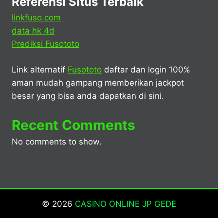
Referensi Situs Terbaik
linkfuso.com
data hk 4d
Prediksi Fusototo
Link alternatif
Fusototo
daftar dan login 100%
aman mudah gampang memberikan jackpot
besar yang bisa anda dapatkan di sini.
Recent Comments
No comments to show.
© 2026
CASINO ONLINE JP GEDE