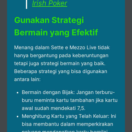
Irish Poker
Gunakan Strategi
Bermain yang Efektif
Menang dalam Sette e Mezzo Live tidak
hanya bergantung pada keberuntungan
tetapi juga strategi bermain yang baik.
Beberapa strategi yang bisa digunakan
antara lain:
Bermain dengan Bijak: Jangan terburu-
buru meminta kartu tambahan jika kartu
awal sudah mendekati 7,5.
Menghitung Kartu yang Telah Keluar: Ini
bisa membantu dalam memperkirakan
peluang mendapatkan kartu bernilai