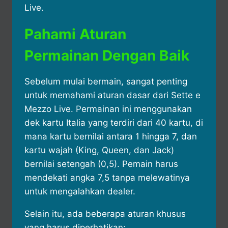
Live.
Pahami Aturan
Permainan Dengan Baik
Sebelum mulai bermain, sangat penting
untuk memahami aturan dasar dari Sette e
Mezzo Live. Permainan ini menggunakan
dek kartu Italia yang terdiri dari 40 kartu, di
mana kartu bernilai antara 1 hingga 7, dan
kartu wajah (King, Queen, dan Jack)
bernilai setengah (0,5). Pemain harus
mendekati angka 7,5 tanpa melewatinya
untuk mengalahkan dealer.
Selain itu, ada beberapa aturan khusus
yang harus diperhatikan: