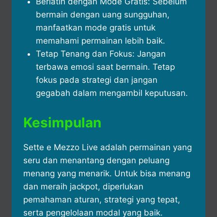
Berlatih dengan Mode Gratis: Sebelum
bermain dengan uang sungguhan,
manfaatkan mode gratis untuk
memahami permainan lebih baik.
Tetap Tenang dan Fokus: Jangan
terbawa emosi saat bermain. Tetap
fokus pada strategi dan jangan
gegabah dalam mengambil keputusan.
Kesimpulan
Sette e Mezzo Live adalah permainan yang
seru dan menantang dengan peluang
menang yang menarik. Untuk bisa menang
dan meraih jackpot, diperlukan
pemahaman aturan, strategi yang tepat,
serta pengelolaan modal yang baik.