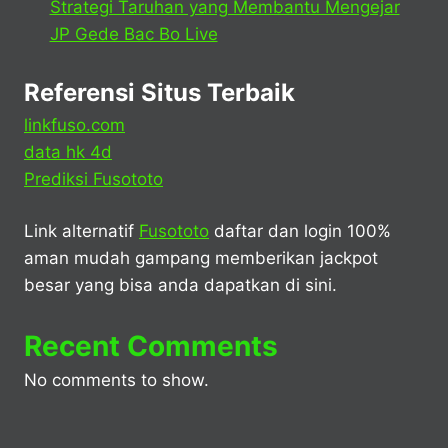
Strategi Taruhan yang Membantu Mengejar
JP Gede Bac Bo Live
Referensi Situs Terbaik
linkfuso.com
data hk 4d
Prediksi Fusototo
Link alternatif
Fusototo
daftar dan login 100%
aman mudah gampang memberikan jackpot
besar yang bisa anda dapatkan di sini.
Recent Comments
No comments to show.