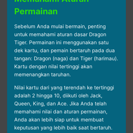
Permainan
Sebelum Anda mulai bermain, penting
untuk memahami aturan dasar Dragon
Tiger. Permainan ini menggunakan satu
dek kartu, dan pemain bertaruh pada dua
tangan: Dragon (naga) dan Tiger (harimau).
Kartu dengan nilai tertinggi akan
memenangkan taruhan.
Nilai kartu dari yang terendah ke tertinggi
adalah 2 hingga 10, diikuti oleh Jack,
Queen, King, dan Ace. Jika Anda telah
memahami nilai dan aturan permainan,
Anda akan lebih siap untuk membuat
keputusan yang lebih baik saat bertaruh.