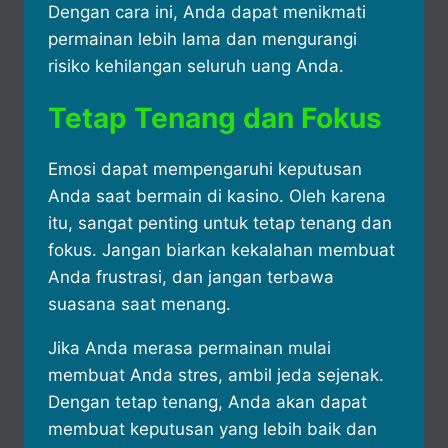
Dengan cara ini, Anda dapat menikmati
permainan lebih lama dan mengurangi
risiko kehilangan seluruh uang Anda.
Tetap Tenang dan Fokus
Emosi dapat mempengaruhi keputusan
Anda saat bermain di kasino. Oleh karena
itu, sangat penting untuk tetap tenang dan
fokus. Jangan biarkan kekalahan membuat
Anda frustrasi, dan jangan terbawa
suasana saat menang.
Jika Anda merasa permainan mulai
membuat Anda stres, ambil jeda sejenak.
Dengan tetap tenang, Anda akan dapat
membuat keputusan yang lebih baik dan