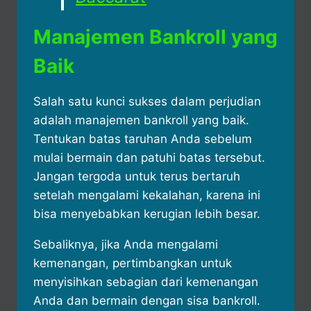
Manajemen Bankroll yang
Baik
Salah satu kunci sukses dalam perjudian
adalah manajemen bankroll yang baik.
Tentukan batas taruhan Anda sebelum
mulai bermain dan patuhi batas tersebut.
Jangan tergoda untuk terus bertaruh
setelah mengalami kekalahan, karena ini
bisa menyebabkan kerugian lebih besar.
Sebaliknya, jika Anda mengalami
kemenangan, pertimbangkan untuk
menyisihkan sebagian dari kemenangan
Anda dan bermain dengan sisa bankroll.