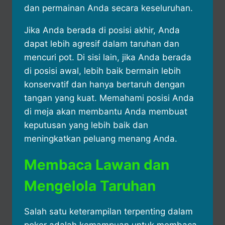
dan permainan Anda secara keseluruhan.
Jika Anda berada di posisi akhir, Anda
dapat lebih agresif dalam taruhan dan
mencuri pot. Di sisi lain, jika Anda berada
di posisi awal, lebih baik bermain lebih
konservatif dan hanya bertaruh dengan
tangan yang kuat. Memahami posisi Anda
di meja akan membantu Anda membuat
keputusan yang lebih baik dan
meningkatkan peluang menang Anda.
Membaca Lawan dan
Mengelola Taruhan
Salah satu keterampilan terpenting dalam