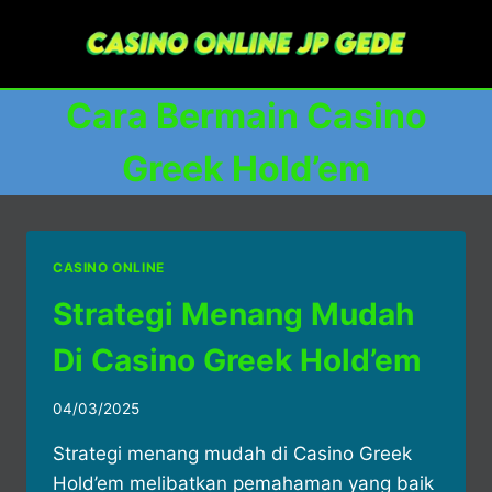
Skip
to
content
Cara Bermain Casino
Greek Hold’em
CASINO ONLINE
Strategi Menang Mudah
Di Casino Greek Hold’em
04/03/2025
Strategi menang mudah di Casino Greek
Hold’em melibatkan pemahaman yang baik