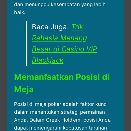
dan menunggu kesempatan yang lebih
baik.
Baca Juga:
Trik
Rahasia Menang
Besar di Casino VIP
Blackjack
Memanfaatkan Posisi di
Meja
Posisi di meja poker adalah faktor kunci
dalam menentukan strategi permainan
Anda. Dalam Greek Hold’em, posisi Anda
dapat memengaruhi keputusan taruhan