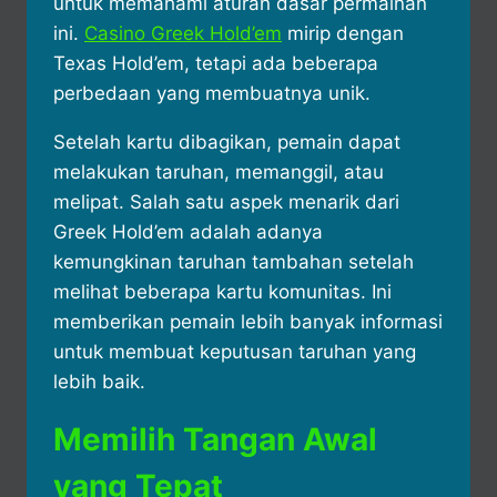
untuk memahami aturan dasar permainan
ini.
Casino Greek Hold’em
mirip dengan
Texas Hold’em, tetapi ada beberapa
perbedaan yang membuatnya unik.
Setelah kartu dibagikan, pemain dapat
melakukan taruhan, memanggil, atau
melipat. Salah satu aspek menarik dari
Greek Hold’em adalah adanya
kemungkinan taruhan tambahan setelah
melihat beberapa kartu komunitas. Ini
memberikan pemain lebih banyak informasi
untuk membuat keputusan taruhan yang
lebih baik.
Memilih Tangan Awal
yang Tepat