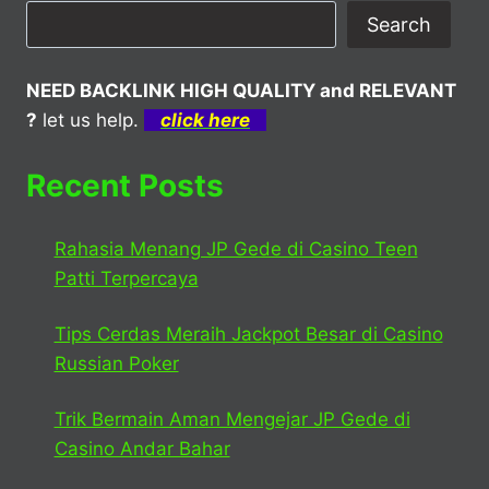
Search
NEED BACKLINK HIGH QUALITY and RELEVANT
?
let us help.
click here
Recent Posts
Rahasia Menang JP Gede di Casino Teen
Patti Terpercaya
Tips Cerdas Meraih Jackpot Besar di Casino
Russian Poker
Trik Bermain Aman Mengejar JP Gede di
Casino Andar Bahar