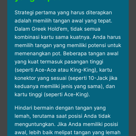
Strategi pertama yang harus diterapkan
adalah memilih tangan awal yang tepat.
Dalam Greek Hold’em, tidak semua
kombinasi kartu sama kuatnya. Anda harus
memilih tangan yang memiliki potensi untuk
memenangkan pot. Beberapa tangan awal
yang kuat termasuk pasangan tinggi
(seperti Ace-Ace atau King-King), kartu
konektor yang sesuai (seperti 10-Jack jika
keduanya memiliki jenis yang sama), dan
kartu tinggi (seperti Ace-King).
Hindari bermain dengan tangan yang
lemah, terutama saat posisi Anda tidak
menguntungkan. Jika Anda memiliki posisi
awal, lebih baik melipat tangan yang lemah