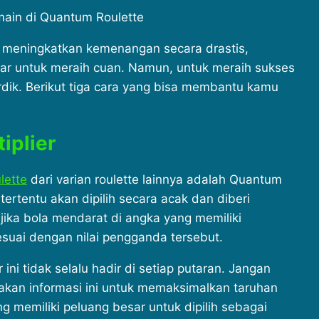
a meningkatkan kemenangan secara drastis,
ar untuk meraih cuan. Namun, untuk meraih sukses
erdik. Berikut tiga cara yang bisa membantu kamu
iplier
lette
dari varian roulette lainnya adalah Quantum
tertentu akan dipilih secara acak dan diberi
jika bola mendarat di angka yang memiliki
suai dengan nilai pengganda tersebut.
i tidak selalu hadir di setiap putaran. Jangan
unakan informasi ini untuk memaksimalkan taruhan
g memiliki peluang besar untuk dipilih sebagai