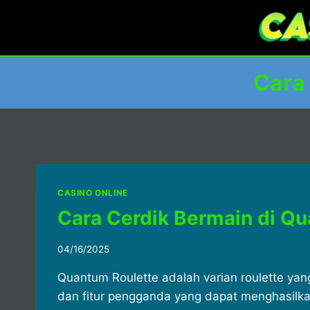
Skip
to
content
Cara
CASINO ONLINE
Cara Cerdik Bermain di Q
04/16/2025
Quantum Roulette adalah varian roulette ya
dan fitur pengganda yang dapat menghasilk