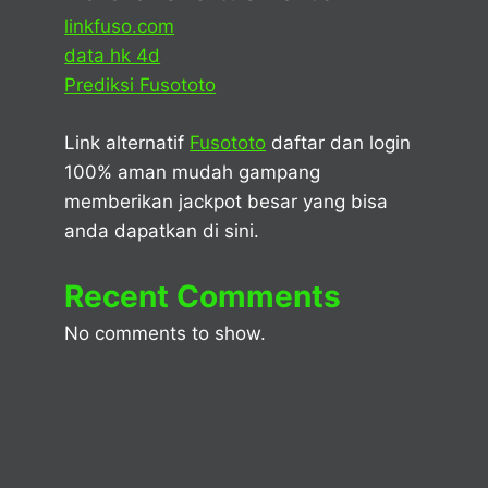
linkfuso.com
data hk 4d
Prediksi Fusototo
Link alternatif
Fusototo
daftar dan login
100% aman mudah gampang
memberikan jackpot besar yang bisa
anda dapatkan di sini.
Recent Comments
No comments to show.