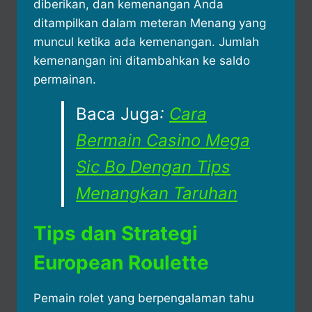
diberikan, dan kemenangan Anda
ditampilkan dalam meteran Menang yang
muncul ketika ada kemenangan. Jumlah
kemenangan ini ditambahkan ke saldo
permainan.
Baca Juga
:
Cara
Bermain Casino Mega
Sic Bo Dengan Tips
Menangkan Taruhan
Tips dan Strategi
European Roulette
Pemain rolet yang berpengalaman tahu