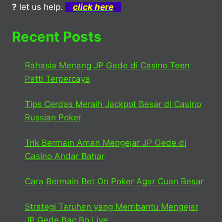
?
let us help.
click here
Recent Posts
Rahasia Menang JP Gede di Casino Teen
Patti Terpercaya
Tips Cerdas Meraih Jackpot Besar di Casino
Russian Poker
Trik Bermain Aman Mengejar JP Gede di
Casino Andar Bahar
Cara Bermain Bet On Poker Agar Cuan Besar
Strategi Taruhan yang Membantu Mengejar
JP Gede Bac Bo Live