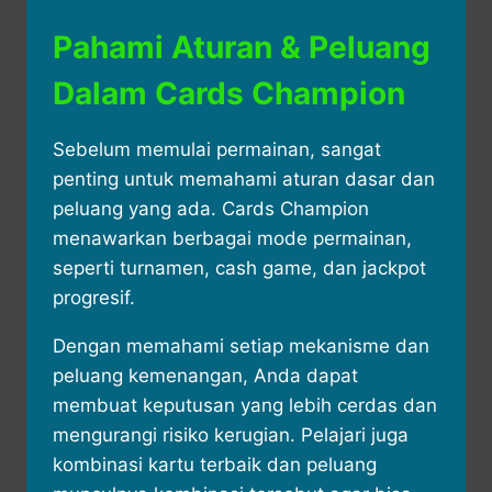
Pahami Aturan & Peluang
Dalam Cards Champion
Sebelum memulai permainan, sangat
penting untuk memahami aturan dasar dan
peluang yang ada. Cards Champion
menawarkan berbagai mode permainan,
seperti turnamen, cash game, dan jackpot
progresif.
Dengan memahami setiap mekanisme dan
peluang kemenangan, Anda dapat
membuat keputusan yang lebih cerdas dan
mengurangi risiko kerugian. Pelajari juga
kombinasi kartu terbaik dan peluang