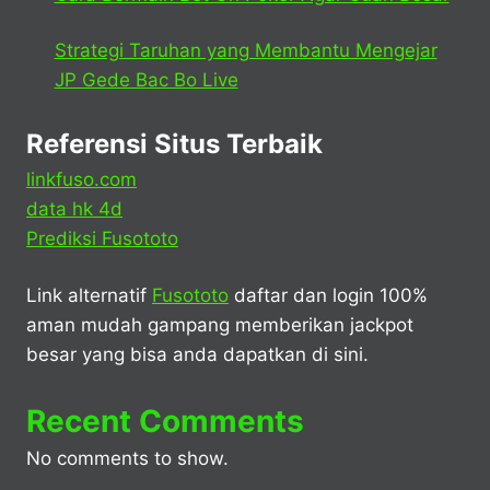
Strategi Taruhan yang Membantu Mengejar
JP Gede Bac Bo Live
Referensi Situs Terbaik
linkfuso.com
data hk 4d
Prediksi Fusototo
Link alternatif
Fusototo
daftar dan login 100%
aman mudah gampang memberikan jackpot
besar yang bisa anda dapatkan di sini.
Recent Comments
No comments to show.