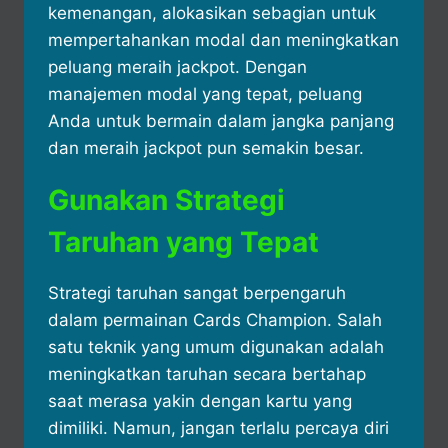
kemenangan, alokasikan sebagian untuk
mempertahankan modal dan meningkatkan
peluang meraih jackpot. Dengan
manajemen modal yang tepat, peluang
Anda untuk bermain dalam jangka panjang
dan meraih jackpot pun semakin besar.
Gunakan Strategi
Taruhan yang Tepat
Strategi taruhan sangat berpengaruh
dalam permainan Cards Champion. Salah
satu teknik yang umum digunakan adalah
meningkatkan taruhan secara bertahap
saat merasa yakin dengan kartu yang
dimiliki. Namun, jangan terlalu percaya diri