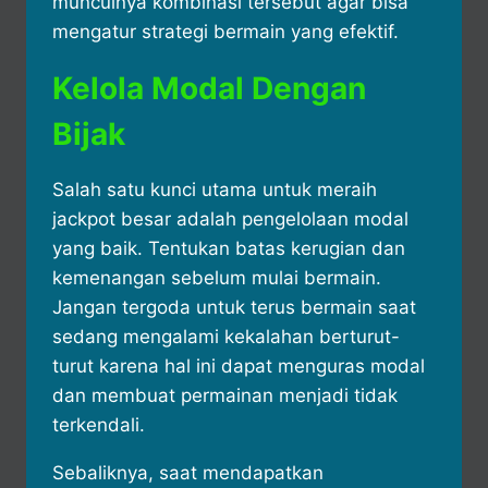
munculnya kombinasi tersebut agar bisa
mengatur strategi bermain yang efektif.
Kelola Modal Dengan
Bijak
Salah satu kunci utama untuk meraih
jackpot besar adalah pengelolaan modal
yang baik. Tentukan batas kerugian dan
kemenangan sebelum mulai bermain.
Jangan tergoda untuk terus bermain saat
sedang mengalami kekalahan berturut-
turut karena hal ini dapat menguras modal
dan membuat permainan menjadi tidak
terkendali.
Sebaliknya, saat mendapatkan