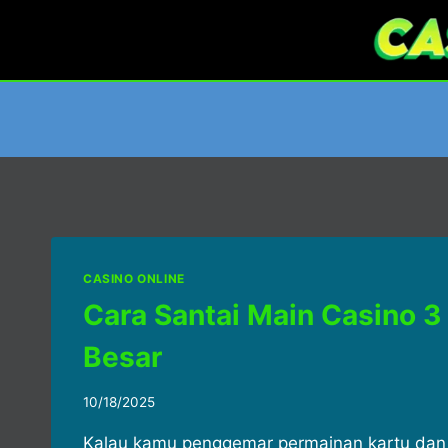
Skip
to
content
CASINO ONLINE
Cara Santai Main Casino 3
Besar
10/18/2025
Kalau kamu penggemar permainan kartu dan 