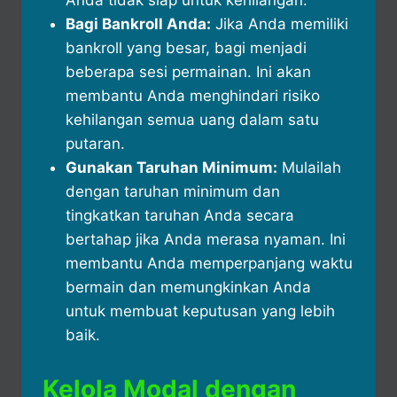
Anda tidak siap untuk kehilangan.
Bagi Bankroll Anda:
Jika Anda memiliki
bankroll yang besar, bagi menjadi
beberapa sesi permainan. Ini akan
membantu Anda menghindari risiko
kehilangan semua uang dalam satu
putaran.
Gunakan Taruhan Minimum:
Mulailah
dengan taruhan minimum dan
tingkatkan taruhan Anda secara
bertahap jika Anda merasa nyaman. Ini
membantu Anda memperpanjang waktu
bermain dan memungkinkan Anda
untuk membuat keputusan yang lebih
baik.
Kelola Modal dengan