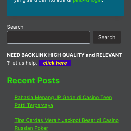
yang seru dan itu ada di
palu4d login
.
Search
Search
NEED BACKLINK HIGH QUALITY and RELEVANT
?
let us help.
click here
Recent Posts
Rahasia Menang JP Gede di Casino Teen
Patti Terpercaya
Tips Cerdas Meraih Jackpot Besar di Casino
Russian Poker