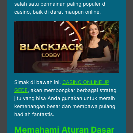
salah satu permainan paling populer di
casino, baik di darat maupun online.
Simak di bawah ini,
CASINO ONLINE JP
GEDE
, akan membongkar berbagai strategi
jitu yang bisa Anda gunakan untuk meraih
kemenangan besar dan membawa pulang
hadiah fantastis.
Memahami Aturan Dasar