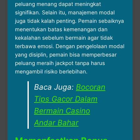
peluang menang dapat meningkat
signifikan. Selain itu, manajemen modal
juga tidak kalah penting. Pemain sebaiknya
menentukan batas kemenangan dan
kekalahan sebelum bermain agar tidak
terbawa emosi. Dengan pengelolaan modal
yang disiplin, pemain bisa memperbesar
peluang meraih jackpot tanpa harus
mengambil risiko berlebihan.
Baca Juga:
Bocoran
Tips Gacor Dalam
Bermain Casino
Andar Bahar