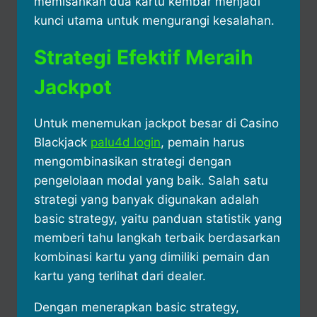
memisahkan dua kartu kembar menjadi
kunci utama untuk mengurangi kesalahan.
Strategi Efektif Meraih
Jackpot
Untuk menemukan jackpot besar di Casino
Blackjack
palu4d login
, pemain harus
mengombinasikan strategi dengan
pengelolaan modal yang baik. Salah satu
strategi yang banyak digunakan adalah
basic strategy, yaitu panduan statistik yang
memberi tahu langkah terbaik berdasarkan
kombinasi kartu yang dimiliki pemain dan
kartu yang terlihat dari dealer.
Dengan menerapkan basic strategy,