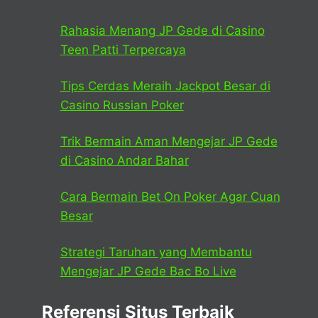
Rahasia Menang JP Gede di Casino
Teen Patti Terpercaya
Tips Cerdas Meraih Jackpot Besar di
Casino Russian Poker
Trik Bermain Aman Mengejar JP Gede
di Casino Andar Bahar
Cara Bermain Bet On Poker Agar Cuan
Besar
Strategi Taruhan yang Membantu
Mengejar JP Gede Bac Bo Live
Referensi Situs Terbaik