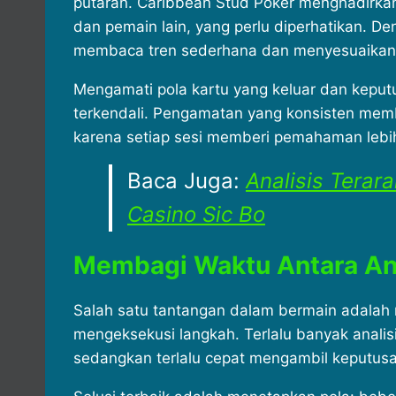
putaran. Caribbean Stud Poker menghadirkan 
dan pemain lain, yang perlu diperhatikan. D
membaca tren sederhana dan menyesuaikan st
Mengamati pola kartu yang keluar dan kep
terkendali. Pengamatan yang konsisten membu
karena setiap sesi memberi pemahaman lebi
Baca Juga:
Analisis Tera
Casino Sic Bo
Membagi Waktu Antara Ana
Salah satu tantangan dalam bermain adalah 
mengeksekusi langkah. Terlalu banyak anali
sedangkan terlalu cepat mengambil keputus