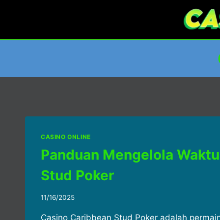
Skip
to
content
CASINO ONLINE
Panduan Mengelola Waktu
Stud Poker
11/16/2025
Casino Caribbean Stud Poker adalah permai