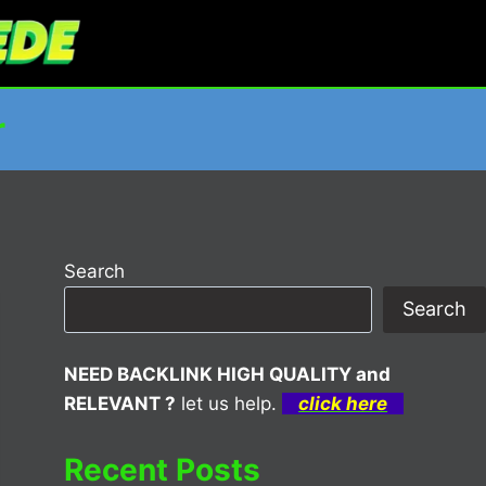
r
Search
Search
NEED BACKLINK HIGH QUALITY and
RELEVANT ?
let us help.
click here
Recent Posts