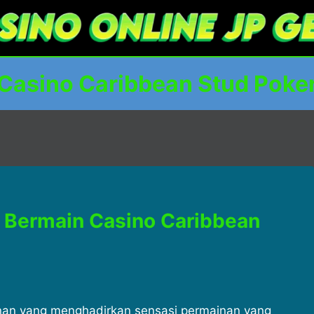
Casino Caribbean Stud Poke
 Bermain Casino Caribbean
nan yang menghadirkan sensasi permainan yang