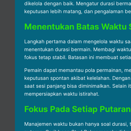
dikelola dengan baik. Mengatur durasi bermai
keputusan lebih matang, dan pengalaman b
Menentukan Batas Waktu S
Langkah pertama dalam mengelola waktu sa
menentukan durasi bermain. Membagi waktu
fokus tetap stabil. Batasan ini membuat setiap
Pemain dapat memantau pola permainan, me
keputusan spontan akibat kelelahan. Dengan b
saat sesi panjang bisa diminimalkan. Selain
mempersiapkan waktu istirahat.
Fokus Pada Setiap Putaran
Manajemen waktu bukan hanya soal durasi, te