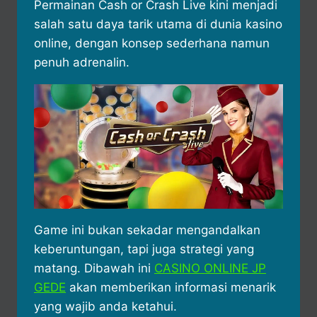
Permainan Cash or Crash Live kini menjadi
salah satu daya tarik utama di dunia kasino
online, dengan konsep sederhana namun
penuh adrenalin.
Game ini bukan sekadar mengandalkan
keberuntungan, tapi juga strategi yang
matang. Dibawah ini
CASINO ONLINE JP
GEDE
akan memberikan informasi menarik
yang wajib anda ketahui.