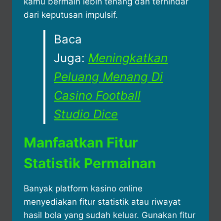
kamu bermain lebih tenang dan terhindar
dari keputusan impulsif.
Baca
Juga:
Meningkatkan
Peluang Menang Di
Casino Football
Studio Dice
Manfaatkan Fitur
Statistik Permainan
Banyak platform kasino online
menyediakan fitur statistik atau riwayat
hasil bola yang sudah keluar. Gunakan fitur