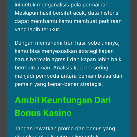
ini untuk menganalisis pola permainan.
Meskipun hasil bersifat acak, data historis
dapat membantu kamu membuat perkiraan
yang lebih terukur.
Dengan memahami tren hasil sebelumnya,
kamu bisa menyesuaikan strategi kapan
harus bermain agresif dan kapan lebih baik
bermain aman. Analisis kecil ini sering
menjadi pembeda antara pemain biasa dan
pemain yang benar-benar strategis.
Ambil Keuntungan Dari
Bonus Kasino
Jangan lewatkan promo dan bonus yang
diberikan oleh kasino online untuk