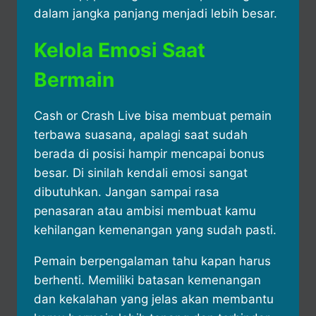
dalam jangka panjang menjadi lebih besar.
Kelola Emosi Saat
Bermain
Cash or Crash Live bisa membuat pemain
terbawa suasana, apalagi saat sudah
berada di posisi hampir mencapai bonus
besar. Di sinilah kendali emosi sangat
dibutuhkan. Jangan sampai rasa
penasaran atau ambisi membuat kamu
kehilangan kemenangan yang sudah pasti.
Pemain berpengalaman tahu kapan harus
berhenti. Memiliki batasan kemenangan
dan kekalahan yang jelas akan membantu