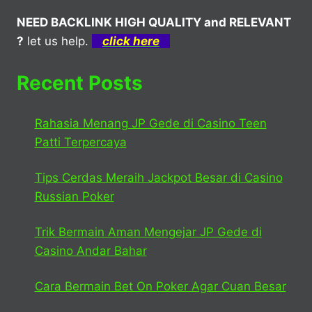
NEED BACKLINK HIGH QUALITY and RELEVANT
?
let us help.
click here
Recent Posts
Rahasia Menang JP Gede di Casino Teen
Patti Terpercaya
Tips Cerdas Meraih Jackpot Besar di Casino
Russian Poker
Trik Bermain Aman Mengejar JP Gede di
Casino Andar Bahar
Cara Bermain Bet On Poker Agar Cuan Besar