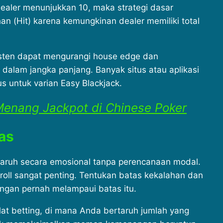
ealer menunjukkan 10, maka strategi dasar
 (Hit) karena kemungkinan dealer memiliki total
isten dapat mengurangi house edge dan
alam jangka panjang. Banyak situs atau aplikasi
s untuk varian Easy Blackjack.
Menang Jackpot di Chinese Poker
as
aruh secara emosional tanpa perencanaan modal.
roll sangat penting. Tentukan batas kekalahan dan
ngan pernah melampaui batas itu.
lat betting, di mana Anda bertaruh jumlah yang