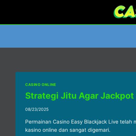
Skip
to
content
CASINO ONLINE
Strategi Jitu Agar Jackpot
08/23/2025
Permainan Casino Easy Blackjack Live telah 
kasino online dan sangat digemari.