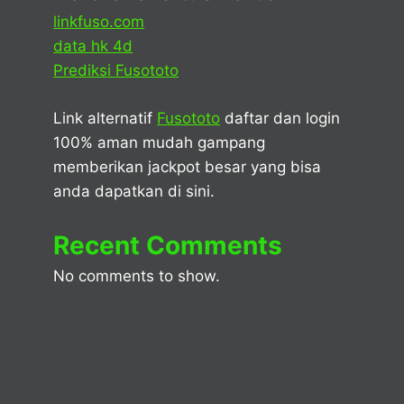
linkfuso.com
data hk 4d
Prediksi Fusototo
Link alternatif
Fusototo
daftar dan login
100% aman mudah gampang
memberikan jackpot besar yang bisa
anda dapatkan di sini.
Recent Comments
No comments to show.