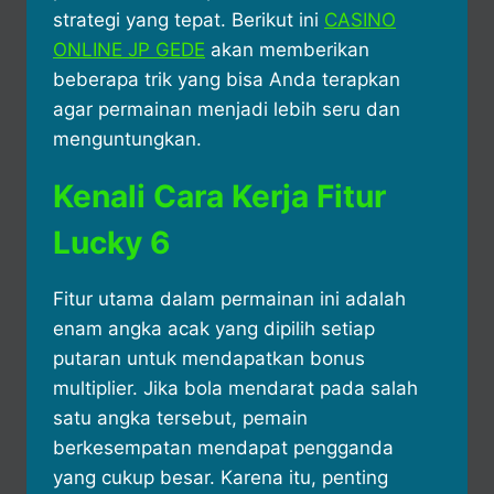
strategi yang tepat. Berikut ini
CASINO
ONLINE JP GEDE
akan memberikan
beberapa trik yang bisa Anda terapkan
agar permainan menjadi lebih seru dan
menguntungkan.
Kenali Cara Kerja Fitur
Lucky 6
Fitur utama dalam permainan ini adalah
enam angka acak yang dipilih setiap
putaran untuk mendapatkan bonus
multiplier. Jika bola mendarat pada salah
satu angka tersebut, pemain
berkesempatan mendapat pengganda
yang cukup besar. Karena itu, penting