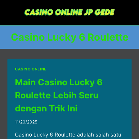
Skip
to
content
Casino Lucky 6 Roulette
CASINO ONLINE
Main Casino Lucky 6
Roulette Lebih Seru
dengan Trik Ini
11/20/2025
Casino Lucky 6 Roulette adalah salah satu