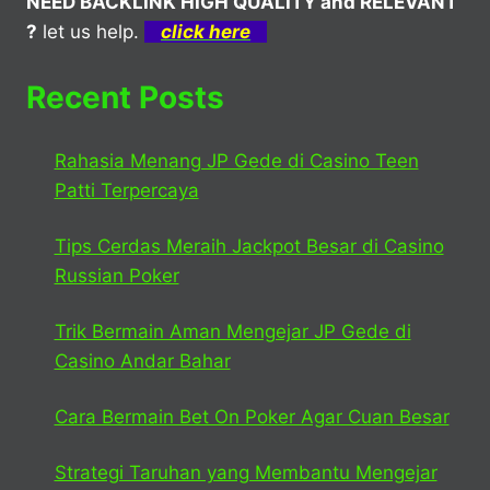
NEED BACKLINK HIGH QUALITY and RELEVANT
?
let us help.
click here
Recent Posts
Rahasia Menang JP Gede di Casino Teen
Patti Terpercaya
Tips Cerdas Meraih Jackpot Besar di Casino
Russian Poker
Trik Bermain Aman Mengejar JP Gede di
Casino Andar Bahar
Cara Bermain Bet On Poker Agar Cuan Besar
Strategi Taruhan yang Membantu Mengejar