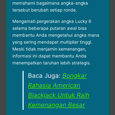
memahami bagaimana angka-angka
tersebut berubah setiap ronde.
Mengamati pergerakan angka Lucky 6
selama beberapa putaran awal bisa
membantu Anda mengetahui angka mana
yang sering mendapat multiplier tinggi.
Meski tidak menjamin kemenangan,
informasi ini dapat membantu Anda
menempatkan taruhan lebih strategis.
Baca Juga:
Bongkar
Rahasia American
Blackjack Untuk Raih
Kemenangan Besar