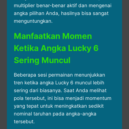
multiplier benar-benar aktif dan mengenai
angka pilihan Anda, hasilnya bisa sangat
menguntungkan.
Manfaatkan Momen
Ketika Angka Lucky 6
Sering Muncul
Beberapa sesi permainan menunjukkan
tren ketika angka Lucky 6 muncul lebih
sering dari biasanya. Saat Anda melihat
pola tersebut, ini bisa menjadi momentum
yang tepat untuk meningkatkan sedikit
nominal taruhan pada angka-angka
tersebut.