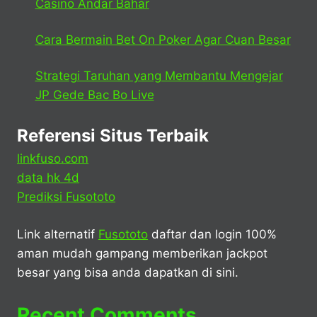
Casino Andar Bahar
Cara Bermain Bet On Poker Agar Cuan Besar
Strategi Taruhan yang Membantu Mengejar
JP Gede Bac Bo Live
Referensi Situs Terbaik
linkfuso.com
data hk 4d
Prediksi Fusototo
Link alternatif
Fusototo
daftar dan login 100%
aman mudah gampang memberikan jackpot
besar yang bisa anda dapatkan di sini.
Recent Comments