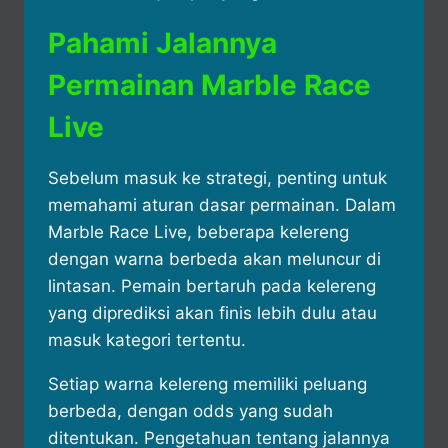
Pahami Jalannya
Permainan Marble Race
Live
Sebelum masuk ke strategi, penting untuk
memahami aturan dasar permainan. Dalam
Marble Race Live, beberapa kelereng
dengan warna berbeda akan meluncur di
lintasan. Pemain bertaruh pada kelereng
yang diprediksi akan finis lebih dulu atau
masuk kategori tertentu.
Setiap warna kelereng memiliki peluang
berbeda, dengan odds yang sudah
ditentukan. Pengetahuan tentang jalannya