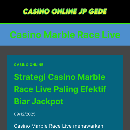
Skip
to
content
Casino Marble Race Live
CASINO ONLINE
Strategi Casino Marble
Race Live Paling Efektif
Biar Jackpot
09/12/2025
Casino Marble Race Live menawarkan