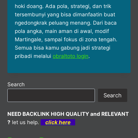
hoki doang. Ada pola, strategi, dan trik
tersembunyi yang bisa dimanfaatin buat
ngedongkrak peluang menang. Dari baca
pola angka, main aman di awal, modif
Martingale, sampai fokus di zona tengah.
Semua bisa kamu gabung jadi strategi
pribadi melalui
obraltoto login
.
Search
Search
NEED BACKLINK HIGH QUALITY and RELEVANT
?
let us help.
click here