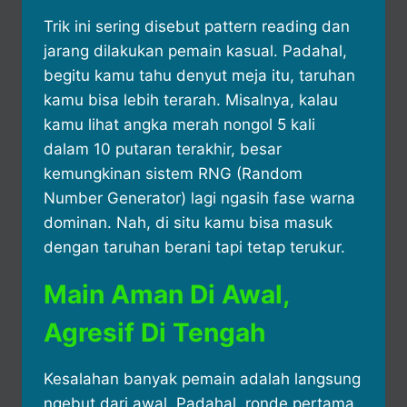
Trik ini sering disebut pattern reading dan
jarang dilakukan pemain kasual. Padahal,
begitu kamu tahu denyut meja itu, taruhan
kamu bisa lebih terarah. Misalnya, kalau
kamu lihat angka merah nongol 5 kali
dalam 10 putaran terakhir, besar
kemungkinan sistem RNG (Random
Number Generator) lagi ngasih fase warna
dominan. Nah, di situ kamu bisa masuk
dengan taruhan berani tapi tetap terukur.
Main Aman Di Awal,
Agresif Di Tengah
Kesalahan banyak pemain adalah langsung
ngebut dari awal. Padahal, ronde pertama