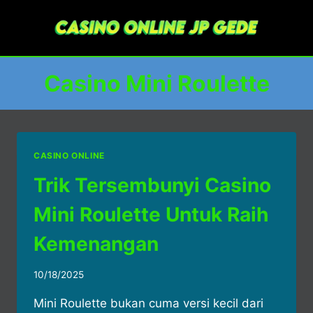
Skip
to
content
Casino Mini Roulette
CASINO ONLINE
Trik Tersembunyi Casino
Mini Roulette Untuk Raih
Kemenangan
10/18/2025
Mini Roulette bukan cuma versi kecil dari