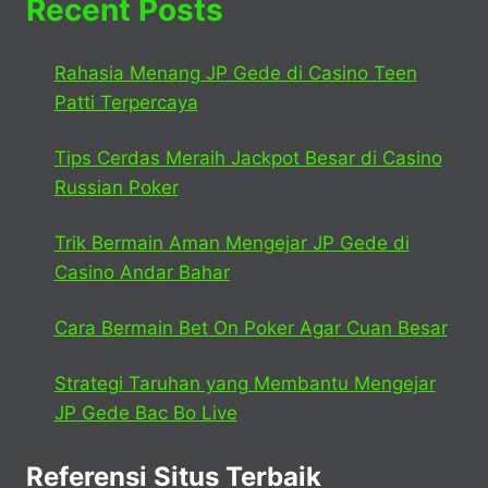
Recent Posts
Rahasia Menang JP Gede di Casino Teen
Patti Terpercaya
Tips Cerdas Meraih Jackpot Besar di Casino
Russian Poker
Trik Bermain Aman Mengejar JP Gede di
Casino Andar Bahar
Cara Bermain Bet On Poker Agar Cuan Besar
Strategi Taruhan yang Membantu Mengejar
JP Gede Bac Bo Live
Referensi Situs Terbaik