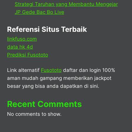
Strategi Taruhan yang Membantu Mengejar
JP Gede Bac Bo Live
Referensi Situs Terbaik
linkfuso.com
data hk 4d
Prediksi Fusototo
Link alternatif
Fusototo
daftar dan login 100%
aman mudah gampang memberikan jackpot
besar yang bisa anda dapatkan di sini.
Recent Comments
No comments to show.