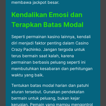
membawa jackpot besar.
Kendalikan Emosi dan
Terapkan Batas Modal
Seperti permainan kasino lainnya, kendali
diri menjadi faktor penting dalam Casino
Crazy Pachinko. Jangan tergoda untuk
terus bermain saat kalah, karena
permainan berbasis peluang seperti ini
membutuhkan kesabaran dan perhitungan
waktu yang baik.
Tentukan batas modal harian dan patuhi
aturan tersebut. Gunakan pendekatan
bermain untuk peluang, bukan kejar
kerugian. Pemain yang mampu mengontrol