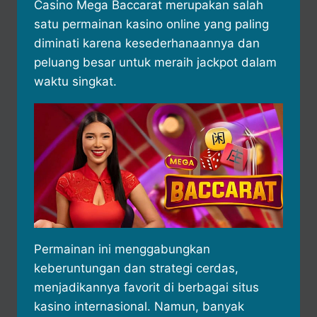
Casino Mega Baccarat merupakan salah
satu permainan kasino online yang paling
diminati karena kesederhanaannya dan
peluang besar untuk meraih jackpot dalam
waktu singkat.
Permainan ini menggabungkan
keberuntungan dan strategi cerdas,
menjadikannya favorit di berbagai situs
kasino internasional. Namun, banyak