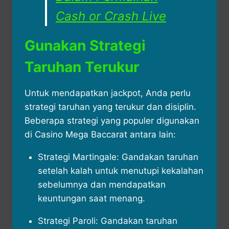
Cash or Crash Live
Gunakan Strategi
Taruhan Terukur
Untuk mendapatkan jackpot, Anda perlu
strategi taruhan yang terukur dan disiplin.
Beberapa strategi yang populer digunakan
di Casino Mega Baccarat antara lain:
Strategi Martingale: Gandakan taruhan
setelah kalah untuk menutupi kekalahan
sebelumnya dan mendapatkan
keuntungan saat menang.
Strategi Paroli: Gandakan taruhan