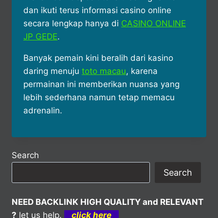
dan ikuti terus informasi casino online
secara lengkap hanya di
CASINO ONLINE
JP GEDE
.
Banyak pemain kini beralih dari kasino
daring menuju
toto macau
, karena
permainan ini memberikan nuansa yang
lebih sederhana namun tetap memacu
adrenalin.
Search
Search
NEED BACKLINK HIGH QUALITY and RELEVANT
?
let us help.
click here