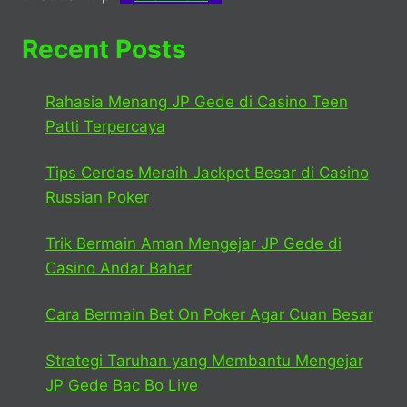
Recent Posts
Rahasia Menang JP Gede di Casino Teen
Patti Terpercaya
Tips Cerdas Meraih Jackpot Besar di Casino
Russian Poker
Trik Bermain Aman Mengejar JP Gede di
Casino Andar Bahar
Cara Bermain Bet On Poker Agar Cuan Besar
Strategi Taruhan yang Membantu Mengejar
JP Gede Bac Bo Live