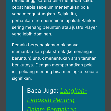
terlalu tinggi karena bisa membuat saldo
cepat habis sebelum menemukan pola
yang menguntungkan. Selain itu,
perhatikan tren permainan apakah Banker
sering menang beruntun atau justru Player
yang lebih dominan.
Pemain berpengalaman biasanya
memanfaatkan pola streak (kemenangan
beruntun) untuk menentukan arah taruhan
berikutnya. Dengan memperhatikan pola
ini, peluang menang bisa meningkat secara
signifikan.
Baca Juga:
Langkah-
Langkah Penting
Dalam Permainan