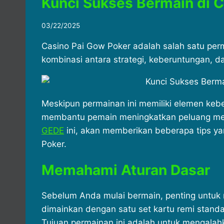
Kunci Sukses Bermain di C
03/22/2025
Casino Pai Gow Poker adalah salah satu pe
kombinasi antara strategi, keberuntungan, 
Meskipun permainan ini memiliki elemen keb
membantu pemain meningkatkan peluang me
GEDE
ini, akan memberikan beberapa tips y
Poker.
Memahami Aturan Dasar
Sebelum Anda mulai bermain, penting untuk
dimainkan dengan satu set kartu remi standar
Tujuan permainan ini adalah untuk mengala