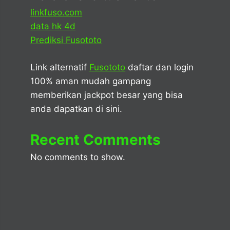
linkfuso.com
data hk 4d
Prediksi Fusototo
Link alternatif
Fusototo
daftar dan login
100% aman mudah gampang
memberikan jackpot besar yang bisa
anda dapatkan di sini.
Recent Comments
No comments to show.