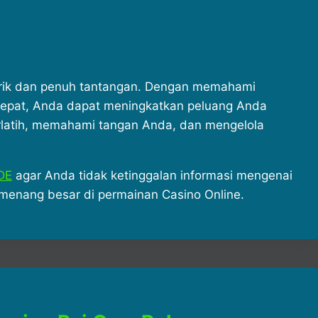
rik dan penuh tantangan. Dengan memahami
 tepat, Anda dapat meningkatkan peluang Anda
rlatih, memahami tangan Anda, dan mengelola
DE
agar Anda tidak ketinggalan informasi mengenai
ah menang besar di permainan Casino Online.