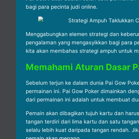
bagi para pecinta judi online.
Menggabungkan elemen strategi dan keberun
pengalaman yang mengasyikkan bagi para pe
kita akan membahas strategi ampuh untuk 
Memahami Aturan Dasar P
Sebelum terjun ke dalam dunia Pai Gow Poke
permainan ini. Pai Gow Poker dimainkan den
dari permainan ini adalah untuk membuat dua
Pemain akan dibagikan tujuh kartu dan haru
tangan terdiri dari lima kartu dan satu tangan
selalu lebih kuat daripada tangan rendah. Ji
pemain akan menang.