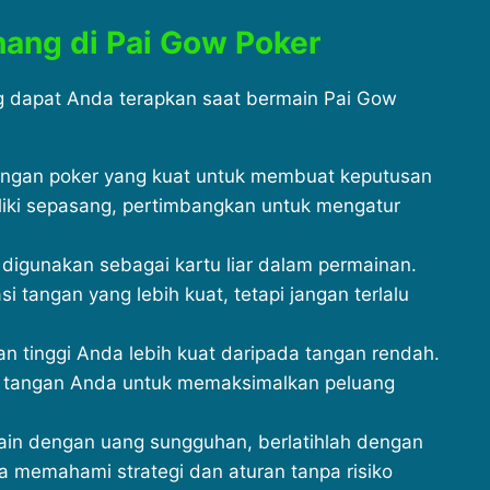
ang di Pai Gow Poker
g dapat Anda terapkan saat bermain Pai Gow
angan poker yang kuat untuk membuat keputusan
iliki sepasang, pertimbangkan untuk mengatur
digunakan sebagai kartu liar dalam permainan.
tangan yang lebih kuat, tetapi jangan terlalu
n tinggi Anda lebih kuat daripada tangan rendah.
ur tangan Anda untuk memaksimalkan peluang
ain dengan uang sungguhan, berlatihlah dengan
a memahami strategi dan aturan tanpa risiko