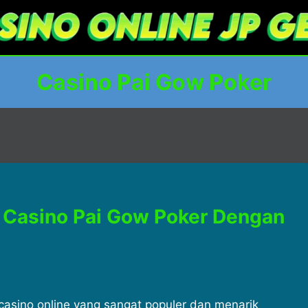
Casino Pai Gow Poker
 Casino Pai Gow Poker Dengan
casino online yang sangat populer dan menarik